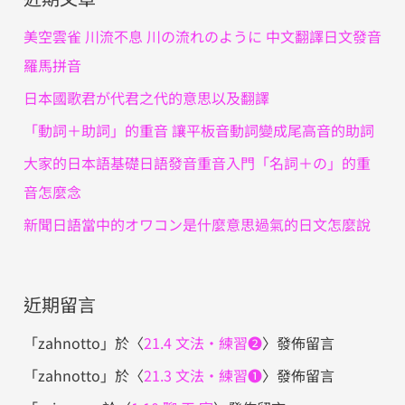
字
美空雲雀 川流不息 川の流れのように 中文翻譯日文發音
:
羅馬拼音
日本國歌君が代君之代的意思以及翻譯
「動詞＋助詞」的重音 讓平板音動詞變成尾高音的助詞
大家的日本語基礎日語發音重音入門「名詞＋の」的重
音怎麼念
新聞日語當中的オワコン是什麼意思過氣的日文怎麼說
近期留言
「
zahnotto
」於〈
21.4 文法・練習❷
〉發佈留言
「
zahnotto
」於〈
21.3 文法・練習❶
〉發佈留言