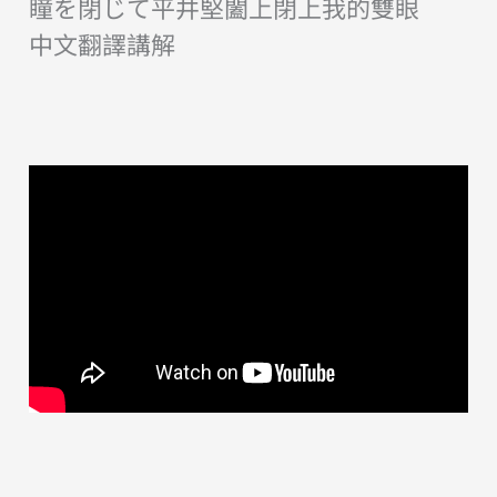
瞳を閉じて平井堅闔上閉上我的雙眼
中文翻譯講解