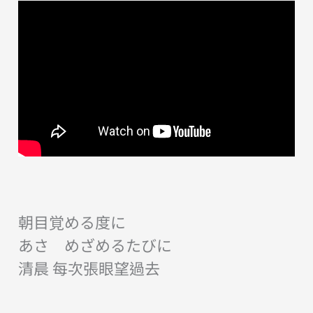
朝目覚める度に
あさ めざめるたびに
清晨 每次張眼望過去