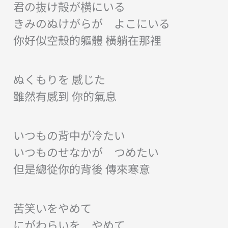
君の抜け殻が横にいる
きみのぬけがらが よこにいる
你好似空殼的軀體 橫躺在那裡
ぬくもりを 感じた
雖然有感到 你的氣息
いつもの背中が冷たい
いつものせなかが つめたい
但是總從你的背後 傳來寒意
苦笑いをやめて
にがわらいを やめて