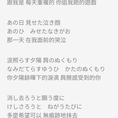
跟我是 每天重複的 你追我跑的遊戲
あの日 見せた泣き顔
あのひ みせたなきがお
那一天 在我面前的哭泣
涙照らす夕陽 肩のぬくもり
なみだてらすゆうひ かたのぬくもり
你夕陽餘暉下的淚滴 肩膀感受到的你
消し去ろうと願う度に
けしさろうと ねがうたびに
多麼希望可以 無痕跡地抹去