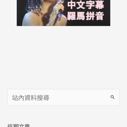
搜
尋
關
近期文章
鍵