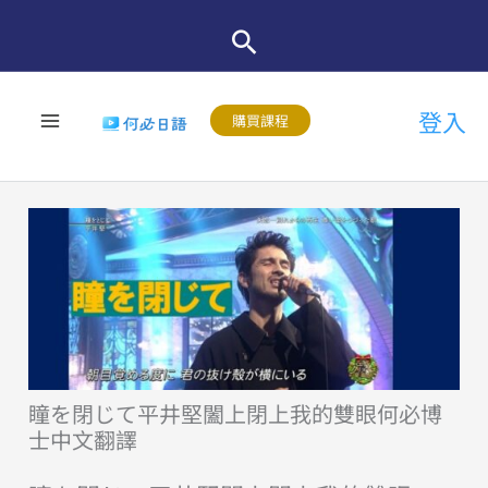
跳
至
主
登入
要
購買課程
內
容
瞳を閉じて平井堅闔上閉上我的雙眼何必博
士中文翻譯