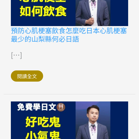
語
免
費
線
上
預
預防心肌梗塞飲食怎麼吃日本心肌梗塞
課
防
程
最少的山梨縣何必日語
心
肌
梗
塞
[…]
飲
食
怎
麼
閱讀全文
吃
日
本
心
肌
梗
塞
最
少
的
山
梨
縣