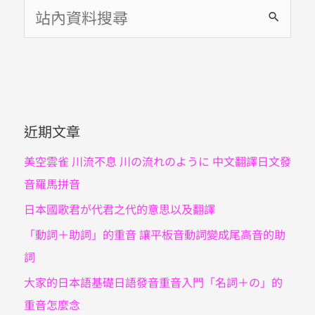
搜
尋
關
鍵
字
近期文章
:
美空雲雀 川流不息 川の流れのように 中文翻譯日文發
音羅馬拼音
日本國歌君が代君之代的意思以及翻譯
「動詞＋助詞」的重音 讓平板音動詞變成尾高音的助
詞
大家的日本語基礎日語發音重音入門「名詞＋の」的
重音怎麼念