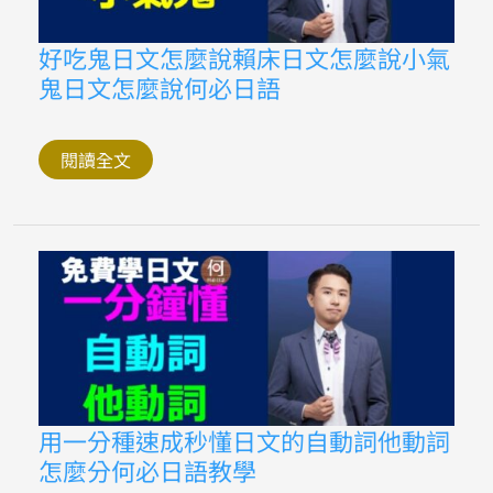
何
必
日
好
好吃鬼日文怎麼說賴床日文怎麼說小氣
語
吃
鬼日文怎麼說何必日語
鬼
日
文
怎
麼
閱讀全文
說
賴
床
日
文
怎
麼
說
小
氣
鬼
日
文
怎
麼
用
用一分種速成秒懂日文的自動詞他動詞
說
一
何
怎麼分何必日語教學
分
必
種
日