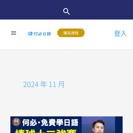
跳
至
主
登入
要
購買課程
內
容
2024 年 11 月