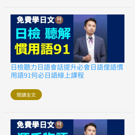
屎
多
尿
常
常
跑
廁
所
日
文
怎
麼
說
日
日檢聽力日語會話提升必會日語俚語慣
檢
用語91何必日語線上課程
聽
力
日
語
會
閱讀全文
話
提
升
必
會
日
語
俚