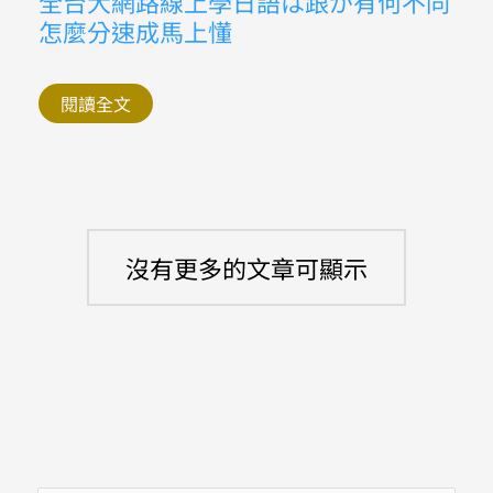
全台大網路線上學日語は跟が有何不同
台
さ
怎麼分速成馬上懂
大
し
網
ぶ
路
り
線
為
上
閱讀全文
何
學
不
日
對
語
は
跟
が
有
何
不
沒有更多的文章可顯示
同
怎
麼
分
速
成
馬
上
懂