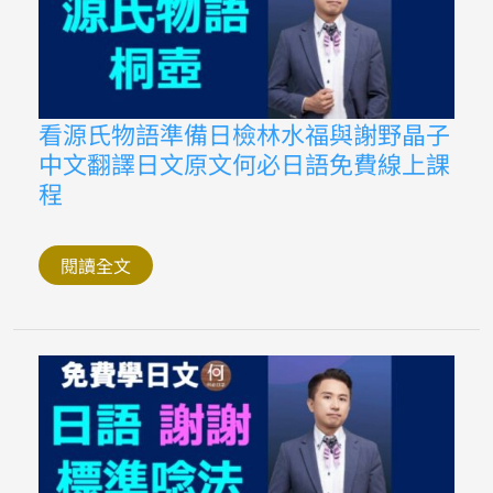
語
慣
用
語
91
何
必
看
看源氏物語準備日檢林水福與謝野晶子
日
源
語
中文翻譯日文原文何必日語免費線上課
氏
線
物
上
程
語
課
準
程
備
日
閱讀全文
檢
林
水
福
與
謝
野
晶
子
中
文
翻
譯