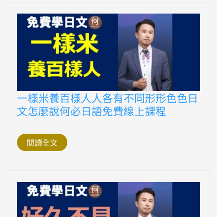
之
過
早
日
文
怎
麼
說
免
費
線
上
一
一樣米養百樣人人各有不同形形色色日
學
樣
日
文怎麼說何必日語免費線上課程
米
語
養
何
百
必
樣
博
人
閱讀全文
士
人
各
有
不
同
形
形
色
色