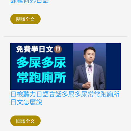
說
日
了
本
什
語
麼
第
閱讀全文
一
課
單
字
mp3
講
解
線
上
課
程
何
必
日
語
日
日檢聽力日語會話多屎多尿常常跑廁所
檢
日文怎麼說
聽
力
日
語
會
閱讀全文
話
多