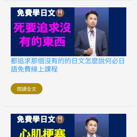
音
怎
麼
唸
ptt
以
及
dcard
都
推
薦
的
都
都追求那個沒有的的日文怎麼說何必日
日
追
語
語免費線上課程
求
線
那
上
個
課
沒
程
有
閱讀全文
的
的
日
文
怎
麼
說
何
必
日