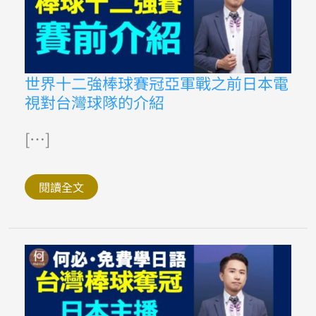
世
世界十二強棒球賽冠亞軍戰之前日本電
界
視對台灣球隊的介紹
十
二
強
棒
[…]
球
賽
冠
亞
閱讀全文
軍
戰
之
前
日
本
電
視
對
台
灣
球