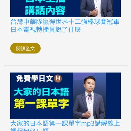
隊
的
介
紹
台
台灣中華隊贏得世界十二強棒球賽冠軍
灣
日本電視轉播員說了什麼
中
華
隊
贏
得
閱讀全文
世
界
十
二
強
棒
球
賽
冠
軍
日
本
電
視
轉
大
大家的日本語第一課單字mp3講解線上
播
家
員
課程何必日語
的