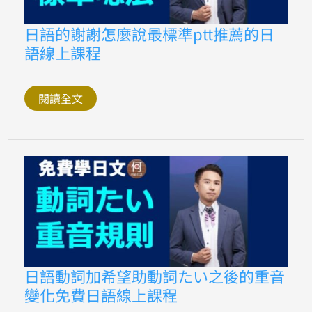
日
文
原
日
日語的謝謝怎麼說最標準ptt推薦的日
文
語
何
語線上課程
的
必
謝
日
謝
語
怎
免
麼
閱讀全文
費
說
線
最
上
標
課
準
程
ptt
推
薦
的
日
語
線
上
課
程
日
日語動詞加希望助動詞たい之後的重音
語
變化免費日語線上課程
動
詞