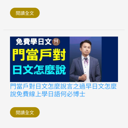
速
語
成
秒
閱讀全文
懂
日
文
的
自
動
詞
他
動
詞
怎
麼
分
何
必
門
門當戶對日文怎麼說言之過早日文怎麼
日
當
語
說免費線上學日語何必博士
戶
教
對
學
日
文
怎
閱讀全文
麼
說
言