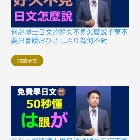
日
文
怎
麼
說
何
何
何必博士日文的好久不見怎麼說千萬不
必
必
日
要只會說おひさしぶり為何不對
博
語
士
免
日
費
文
線
的
閱讀全文
上
好
課
久
程
不
見
怎
麼
說
千
萬
不
要
只
會
說
お
全
ひ