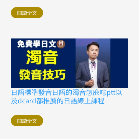
加
希
望
閱讀全文
助
動
詞
た
い
之
後
的
重
音
變
化
免
費
日
日
日語標準發音日語的濁音怎麼唸ptt以
語
語
線
及dcard都推薦的日語線上課程
標
上
準
課
發
程
音
日
閱讀全文
語
的
濁