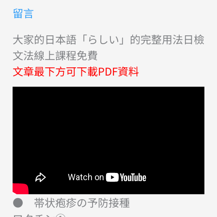
留言
大家的日本語「らしい」的完整用法日檢
文法線上課程免費
文章最下方可下載PDF資料
● 帯状疱疹の予防接種