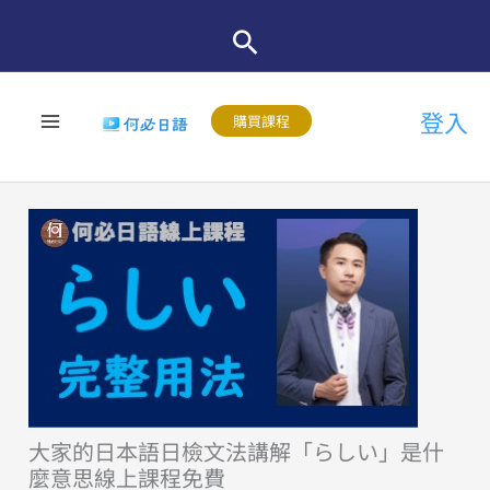
跳
至
主
登入
要
購買課程
內
容
大家的日本語日檢文法講解「らしい」是什
麼意思線上課程免費