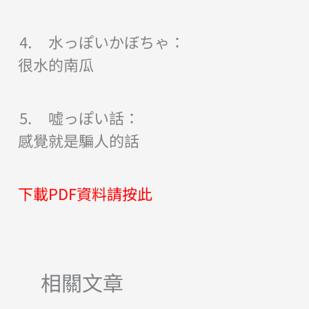
⒋ 水っぽいかぼちゃ：
很水的南瓜
⒌ 嘘っぽい話：
感覺就是騙人的話
下載PDF資料請按此
相關文章