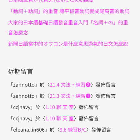
「動詞＋助詞」的重音 讓平板音動詞變成尾高音的助詞
大家的日本語基礎日語發音重音入門「名詞＋の」的重
音怎麼念
新聞日語當中的オワコン是什麼意思過氣的日文怎麼說
近期留言
「
zahnotto
」於〈
21.4 文法・練習❷
〉發佈留言
「
zahnotto
」於〈
21.3 文法・練習❶
〉發佈留言
「
ccjnavy
」於〈
1.10 聊 天 室
〉發佈留言
「
ccjnavy
」於〈
1.10 聊 天 室
〉發佈留言
「
eleana.lin606
」於〈
9.6 練習B/C
〉發佈留言