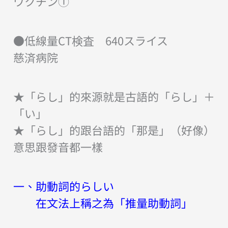
ワクチン①
●低線量CT検査 640スライス
慈済病院
★「らし」的來源就是古語的「らし」＋
「い」
★「らし」的跟台語的「那是」（好像）
意思跟發音都一樣
一、助動詞的らしい
在文法上稱之為「推量助動詞」