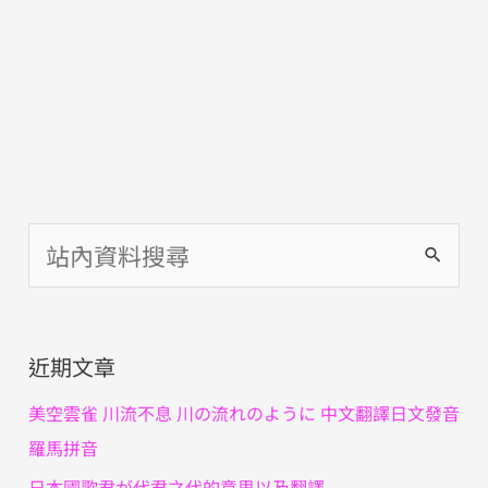
搜
尋
關
近期文章
鍵
字
美空雲雀 川流不息 川の流れのように 中文翻譯日文發音
:
羅馬拼音
日本國歌君が代君之代的意思以及翻譯