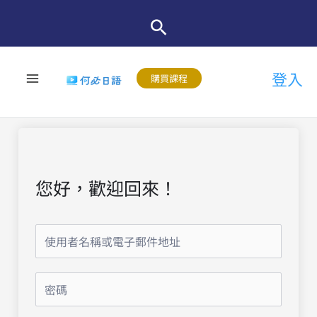
跳
至
主
登入
要
購買課程
內
容
您好，歡迎回來！