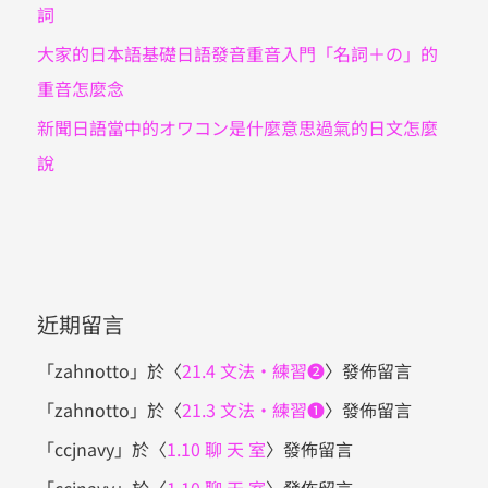
詞
大家的日本語基礎日語發音重音入門「名詞＋の」的
重音怎麼念
新聞日語當中的オワコン是什麼意思過氣的日文怎麼
說
近期留言
「
zahnotto
」於〈
21.4 文法・練習❷
〉發佈留言
「
zahnotto
」於〈
21.3 文法・練習❶
〉發佈留言
「
ccjnavy
」於〈
1.10 聊 天 室
〉發佈留言