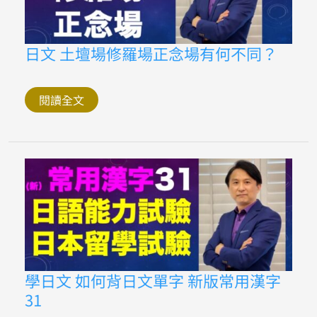
理
日
日文 土壇場修羅場正念場有何不同？
文
土
壇
場
閱讀全文
修
羅
場
正
念
場
有
何
不
同？
學
學日文 如何背日文單字 新版常用漢字
日
31
文
如