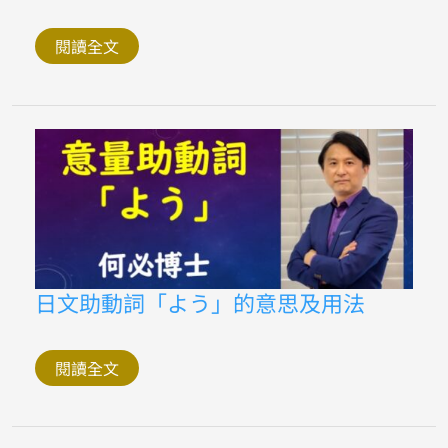
眼
鏡
行
閱讀全文
驗
光
所
推
薦
日
日文助動詞「よう」的意思及用法
文
助
動
詞
閱讀全文
「よ
う」
的
意
思