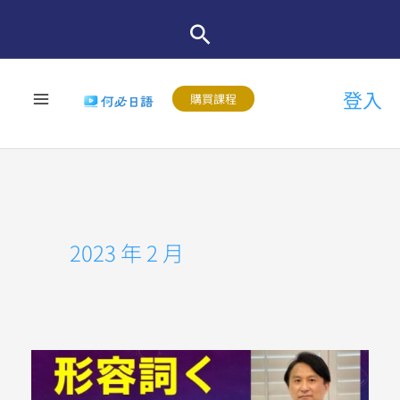
跳
至
主
登入
要
購買課程
內
容
2023 年 2 月