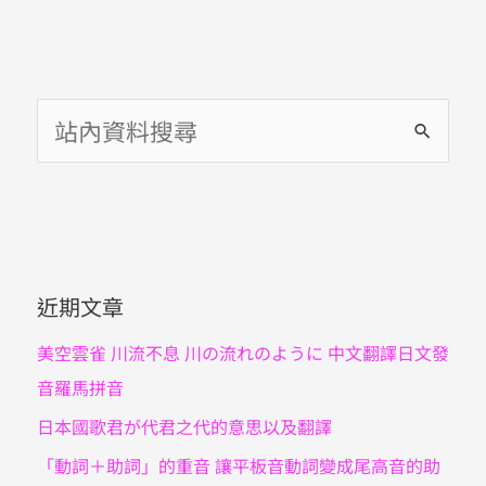
搜
尋
關
鍵
字
近期文章
:
美空雲雀 川流不息 川の流れのように 中文翻譯日文發
音羅馬拼音
日本國歌君が代君之代的意思以及翻譯
「動詞＋助詞」的重音 讓平板音動詞變成尾高音的助