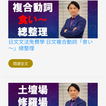
及
用
法
日
日文文法免費學 日文複合動詞「食い
文
〜」總整理
文
法
免
費
學
閱讀全文
日
文
複
合
動
詞
「食
い
〜」
總
整