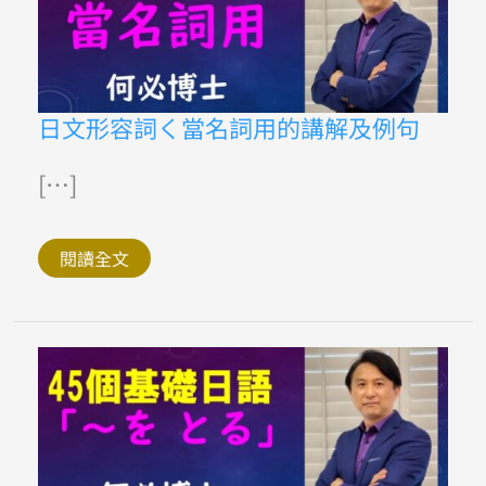
日
日文形容詞く當名詞用的講解及例句
文
形
容
[…]
詞
く
當
名
閱讀全文
詞
用
的
講
解
及
例
句