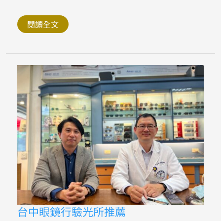
乾
燥
空
閱讀全文
氣
加
濕
機
推
薦
Boneco
U100
台
台中眼鏡行驗光所推薦
中