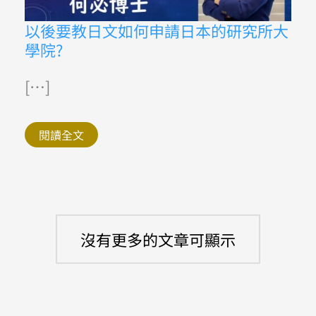
以
以後要教日文如何申請日本的研究所大
後
學院?
要
教
日
文
[…]
如
何
申
請
閱讀全文
日
本
的
研
究
所
大
學
院?
沒有更多的文章可顯示