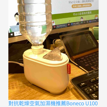
對
對抗乾燥空氣加濕機推薦Boneco U100
抗