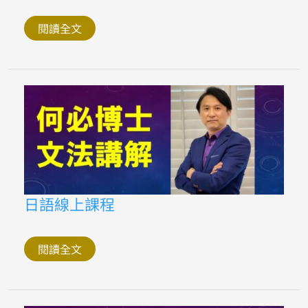
何
背
日
閱讀全文
文
單
字
新
版
常
用
漢
字
31
日
日語線上課程
語
線
上
課
閱讀全文
程