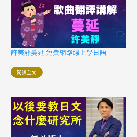
許
許美靜蔓延 免費網路線上學日語
美
靜
蔓
延
閱讀全文
免
費
網
路
線
上
學
日
語