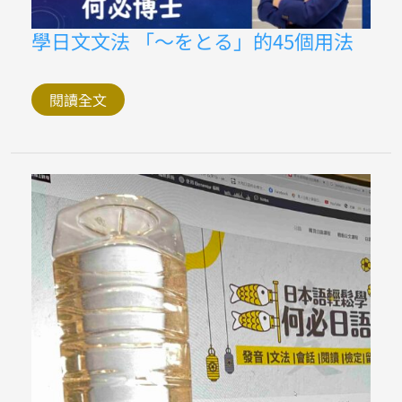
學
學日文文法 「〜をとる」的45個用法
日
文
文
法
閱讀全文
「〜
を
と
る」
的
45
個
用
法