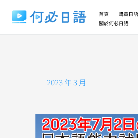
跳
至
首頁
購買日
主
關於何必日語
要
內
容
2023 年 3 月