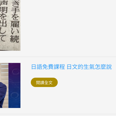
日
日語免費課程 日文的生氣怎麼說
語
免
費
課
閱讀全文
程
日
文
的
生
氣
怎
麼