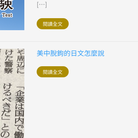
一
[…]
回
日
本
語
閱讀全文
能
力
試
驗
報
美
美中脫鉤的日文怎麼說
名
中
開
脫
始
鉤
的
閱讀全文
日
文
怎
麼
說