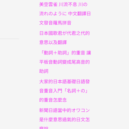
美空雲雀 川流不息 川の
流れのように 中文翻譯日
文發音羅馬拼音
日本國歌君が代君之代的
意思以及翻譯
「動詞＋助詞」的重音 讓
平板音動詞變成尾高音的
助詞
大家的日本語基礎日語發
音重音入門「名詞＋の」
的重音怎麼念
新聞日語當中的オワコン
是什麼意思過氣的日文怎
麼說