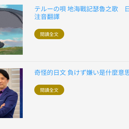
說
テ
テルーの唄 地海戰記瑟魯之歌 
ル
注音翻譯
ー
の
唄
地
閱讀全文
海
戰
記
瑟
魯
之
歌
日
奇
奇怪的日文 負けず嫌い是什麼意
文
怪
注
的
音
日
翻
文
譯
閱讀全文
負
け
ず
嫌
い
是
什
麼