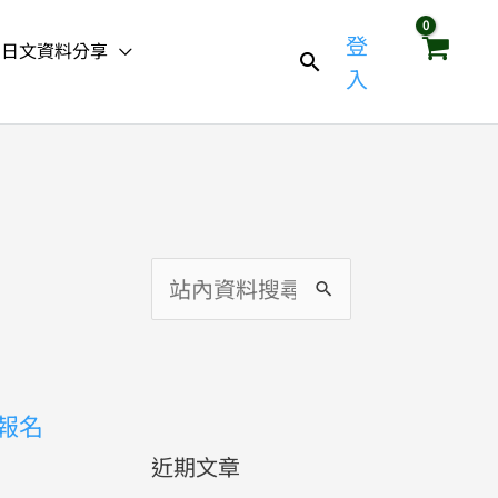
登
日文資料分享
入
搜
尋
關
鍵
驗報名
字
近期文章
: