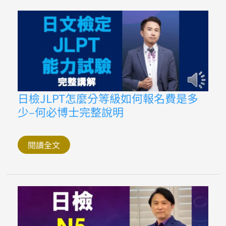
薦
–
何
必
博
士
的
日
文
之
美
日
日檢JLPT怎麼分等級如何報名費是多
檢
少–何必博士完整說明
JLPT
怎
麼
分
等
閱讀全文
級
如
何
報
名
費
是
多
少
–