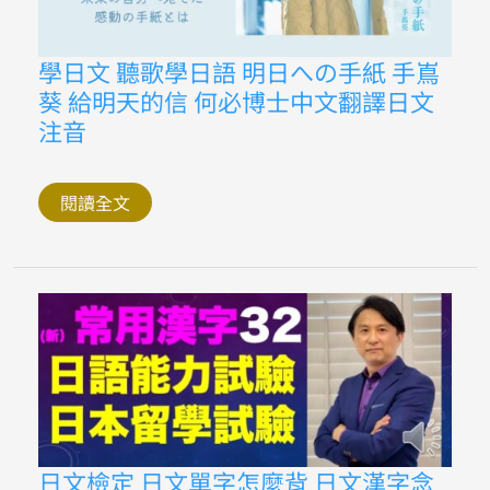
學
學日文 聽歌學日語 明日への手紙 手嶌
日
葵 給明天的信 何必博士中文翻譯日文
文
聽
注音
歌
學
日
語
閱讀全文
明
日
へ
の
手
紙
手
嶌
葵
給
明
天
的
信
何
必
日
日文檢定 日文單字怎麼背 日文漢字念
博