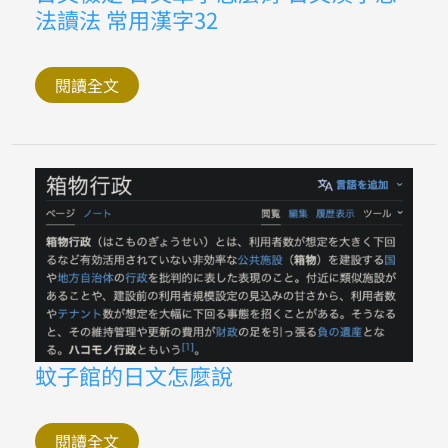
文
士
法讀法 常用漢字32
檢
中
定
文
日
翻
文
譯
單
閱讀全文
日
字
文
怎
注
麼
音
背
日
文
漢
字
念
法
讀
法
常
用
漢
字
32
蚊
蚊子館的日文怎麼說
子
館
的
日
閱讀全文