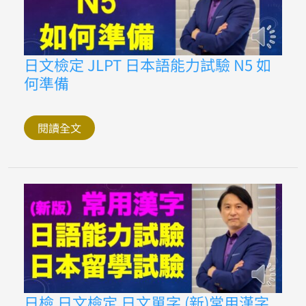
何
必
博
士
完
日
日文檢定 JLPT 日本語能力試驗 N5 如
整
文
說
何準備
檢
明
定
JLPT
日
本
閱讀全文
語
能
力
試
驗
N5
如
何
準
備
日
日檢 日文檢定 日文單字 (新)常用漢字