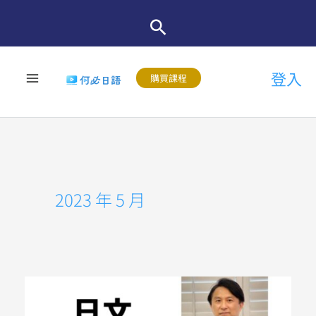
跳
至
主
登入
要
購買課程
內
容
2023 年 5 月