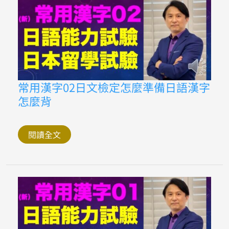
常
常用漢字02日文檢定怎麼準備日語漢字
用
怎麼背
漢
字
02
日
文
閱讀全文
檢
定
怎
麼
準
備
日
語
漢
字
怎