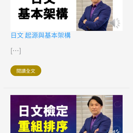
日
日文 起源與基本架構
文
起
源
[…]
與
基
本
架
閱讀全文
構