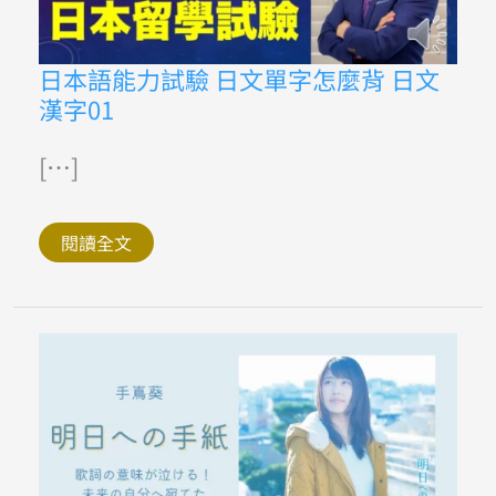
麼
背
日
日本語能力試驗 日文單字怎麼背 日文
本
漢字01
語
能
力
試
[…]
驗
日
文
單
閱讀全文
字
怎
麼
背
日
文
漢
字
01