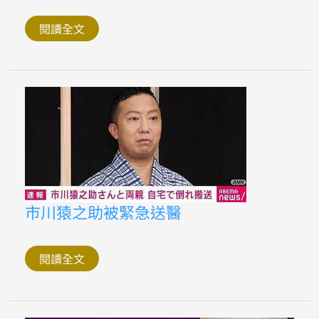
之
助
閱讀全文
事
件
後
續
市
市川猿之助被緊急送醫
川
猿
之
助
閱讀全文
被
緊
急
送
醫