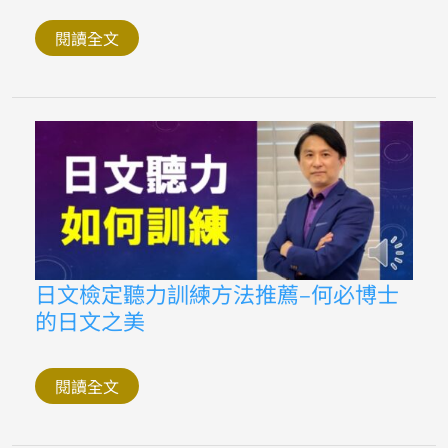
學
線
上
閱讀全文
字
典
app
推
薦
何
必
博
士
的
日
文
之
美
日
日文檢定聽力訓練方法推薦–何必博士
文
的日文之美
檢
定
聽
力
訓
閱讀全文
練
方
法
推