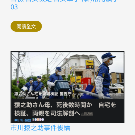
檢
03
日
文
檢
定
日
閱讀全文
文
單
字
(新)
常
用
漢
字
03
市
市川猿之助事件後續
川
猿