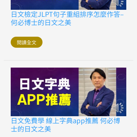
日
日文檢定JLPT句子重組排序怎麼作答–
文
何必博士的日文之美
檢
定
JLPT
句
子
閱讀全文
重
組
排
序
怎
麼
作
答
–
何
必
博
士
的
日
日
日文免費學 線上字典app推薦 何必博
文
文
之
士的日文之美
免
美
費