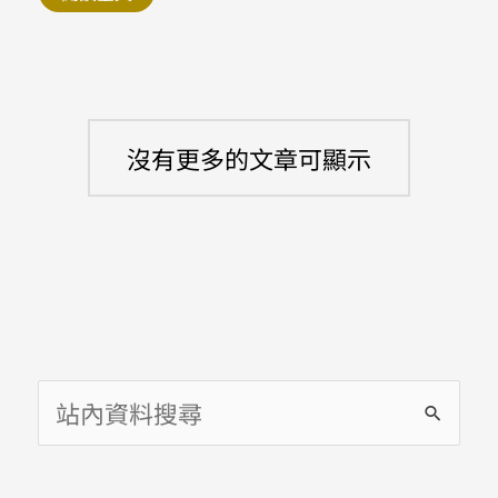
文
怎
麼
說
沒有更多的文章可顯示
搜
尋
關