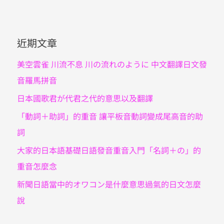
鍵
字
近期文章
:
美空雲雀 川流不息 川の流れのように 中文翻譯日文發
音羅馬拼音
日本國歌君が代君之代的意思以及翻譯
「動詞＋助詞」的重音 讓平板音動詞變成尾高音的助
詞
大家的日本語基礎日語發音重音入門「名詞＋の」的
重音怎麼念
新聞日語當中的オワコン是什麼意思過氣的日文怎麼
說