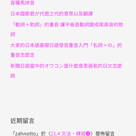
音羅馬拼音
日本國歌君が代君之代的意思以及翻譯
「動詞＋助詞」的重音 讓平板音動詞變成尾高音的助
詞
大家的日本語基礎日語發音重音入門「名詞＋の」的
重音怎麼念
新聞日語當中的オワコン是什麼意思過氣的日文怎麼
說
近期留言
「
zahnotto
」於〈
21.4 文法・練習❷
〉發佈留言