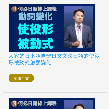
實
例
看
反
町
隆
史
日
劇
學
日
文
文
法
大
大家的日本語自學日文文法日語的使役
家
形被動式怎麼變化
的
日
本
語
自
閱讀全文
學
日
文
文
法
日
語
的