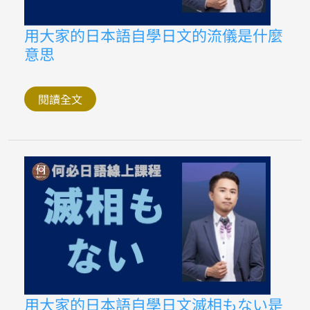
日
文
怎
用
用大家的日本語自學日文的流儀是什麼
麼
大
說
意思
家
的
日
本
語
閱讀全文
自
學
日
文
的
流
儀
是
什
麼
意
思
用
用大家的日本語自學日文滅相もない是