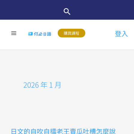
跳
至
主
登入
要
購買課程
內
容
2026 年 1 月
日
日文的自吹自擂老王賣瓜吐槽怎麼說