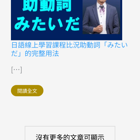
自
學
日
語
免
費
日
日語線上學習課程比況助動詞「みたい
語
だ」的完整用法
線
上
學
習
[…]
課
程
比
況
閱讀全文
助
動
詞
「み
た
い
だ」
的
完
沒有更多的文章可顯示
整