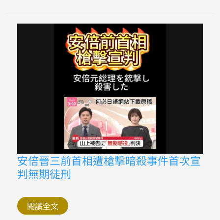
文
謙
讓
語
敬
語
安
安倍晉三前首相遭槍擊暗殺事件首次宣
倍
判無期徒刑
晉
三
前
首
相
閱讀全文
遭
槍