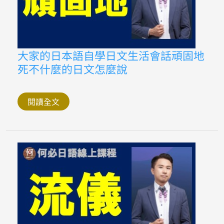
日
文
怎
麼
說
大
大家的日本語自學日文生活會話頑固地
家
死不什麼的日文怎麼說
的
日
本
語
自
閱讀全文
學
日
文
生
活
會
話
頑
固
地
死
不
什
麼
的