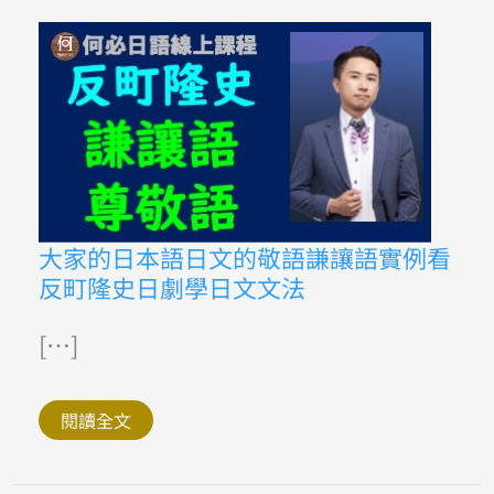
做
成
日
文
怎
麼
說
「動
詞
連
用
形
＋
損
大
大家的日本語日文的敬語謙讓語實例看
ね
家
る」
反町隆史日劇學日文文法
的
日
本
語
[…]
日
文
的
敬
閱讀全文
語
謙
讓
語