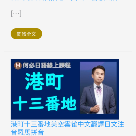
文
的
自
[…]
吹
自
擂
老
閱讀全文
王
賣
瓜
吐
槽
怎
麼
說
港
港町十三番地美空雲雀中文翻譯日文注
町
音羅馬拼音
十