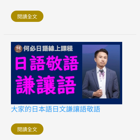
三
番
地
美
閱讀全文
空
雲
雀
中
文
翻
譯
日
文
注
音
羅
馬
拼
音
大
大家的日本語日文謙讓語敬語
家
的
日
本
閱讀全文
語
日