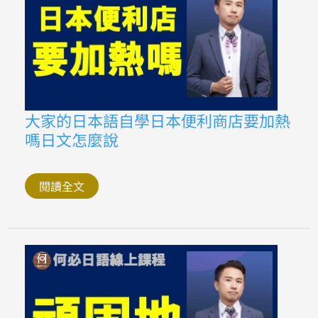
使
役
形
被
動
式
怎
麼
變
化
大
大家的日本語自學日本便利商店要加熱
家
嗎日文怎麼說
的
日
本
語
自
閱讀全文
學
日
本
便
利
商
店
要
加
熱
嗎