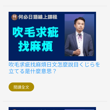
語
會
話
越
危
險
的
地
方
越
安
全
日
語
怎
麼
吹
吹毛求疵找麻煩日文怎麼說目くじらを
說
毛
灯
立てる是什麼意思？
求
台
疵
下
找
暗
麻
し
煩
閱讀全文
日
文
怎
麼
說
目