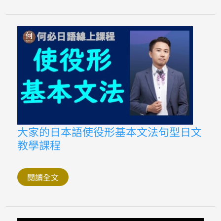
擊
暗
殺
事
件
首
次
宣
判
無
期
徒
刑
大
大家的日本語使役形基本文法句型日文
家
教學課程
的
日
本
語
使
閱讀全文
役
形
基
本
文