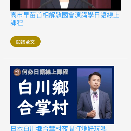
高
高市早苗首相解散國會演講學日語線上
市
課程
早
苗
首
相
解
閱讀全文
散
國
會
演
講
學
日
語
線
上
課
程
日
日本白川鄉合掌村夜間打燈好玩嗎