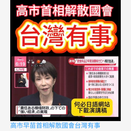
法
句
型
日
文
教
學
課
程
高
高市早苗首相解散國會台灣有事
市