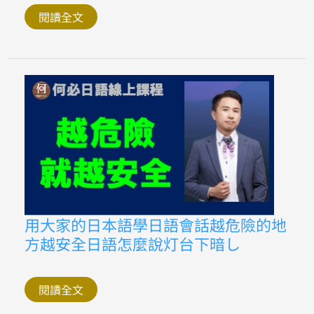
本
語
閱讀全文
學
日
文
生
活
會
話
單
字
日
文
的
永
遠
怎
麼
說
用
用大家的日本語學日語會話越危險的地
大
方越安全日語怎麼說灯台下暗し
家
的
日
本
語
閱讀全文
學
日