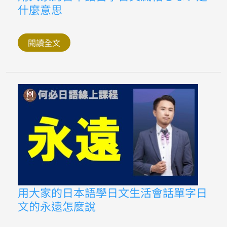
大
什麼意思
家
的
日
本
語
閱讀全文
自
學
日
文
滅
相
も
な
い
是
什
麼
意
思
用
用大家的日本語學日文生活會話單字日
大
文的永遠怎麼說
家
的
日