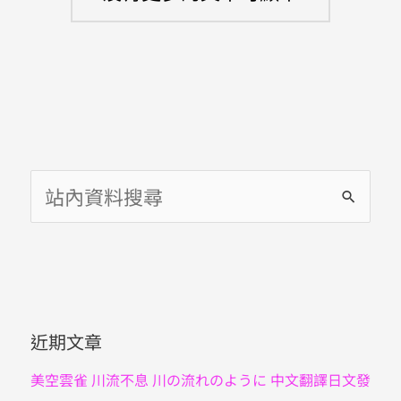
用
法
搜
尋
關
鍵
字
近期文章
:
美空雲雀 川流不息 川の流れのように 中文翻譯日文發