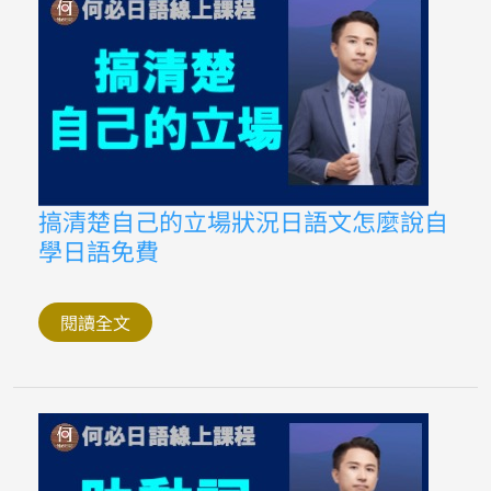
く
じ
ら
を
立
て
る
是
什
麼
意
思？
搞
搞清楚自己的立場狀況日語文怎麼說自
清
學日語免費
楚
自
己
的
立
閱讀全文
場
狀
況
日
語
文
怎
麼
說