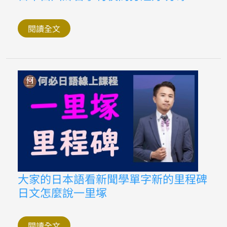
本
白
川
鄉
閱讀全文
合
掌
村
夜
間
打
燈
好
玩
嗎
大
大家的日本語看新聞學單字新的里程碑
家
日文怎麼說一里塚
的
日
本
語
看
閱讀全文