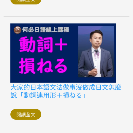
新
聞
學
單
字
新
的
里
程
碑
日
文
怎
麼
說
一
里
塚
大
大家的日本語文法做事沒做成日文怎麼
家
說「動詞連用形＋損ねる」
的
日
本
語
文
閱讀全文
法
做
事
沒