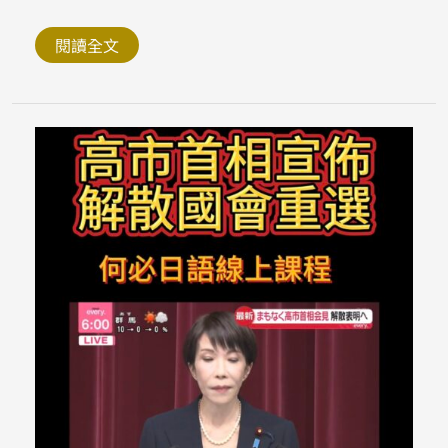
早
苗
首
閱讀全文
相
解
散
國
會
台
灣
有
事