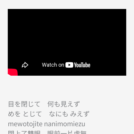
目を閉じて 何も見えず
めを とじて なにも みえず
mewotojite nanimomiezu
閉上了雙眼 眼前一片虛無