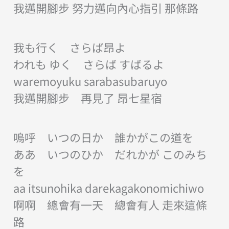
我邁開腳步 努力邁向內心指引 那條路
我も行く さらば昂よ
われも ゆく さらば すばるよ
waremoyuku sarabasubaruyo
我邁開腳步 再見了 昂七星宿
嗚呼 いつの日か 誰かがこの道を
ああ いつのひか だれかが このみち
を
aa itsunohika darekagakonomichiwo
啊啊 總會有一天 總會有人 走來這條
路