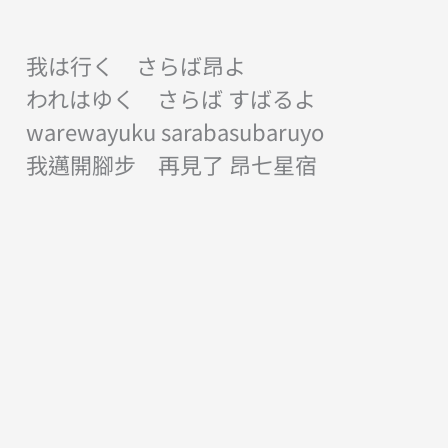
我は行く さらば昂よ
われはゆく さらば すばるよ
warewayuku sarabasubaruyo
我邁開腳步 再見了 昂七星宿