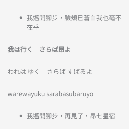
我邁開腳步，臉頰已蒼白我也毫不
在乎
我は行く さらば昂よ
われは ゆく さらば すばるよ
warewayuku sarabasubaruyo
我邁開腳步，再見了，昂七星宿