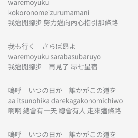
waremoyuku
kokoronomeizurumamani
我邁開腳步 努力邁向內心指引那條路
我も行く さらば昂よ
waremoyuku sarabasubaruyo
我邁開腳步 再見了 昂七星宿
嗚呼 いつの日か 誰かがこの道を
aa itsunohika darekagakonomichiwo
啊啊 總會有一天 總會有人 走來這條路
嗚呼 いつの日か 誰かがこの道を