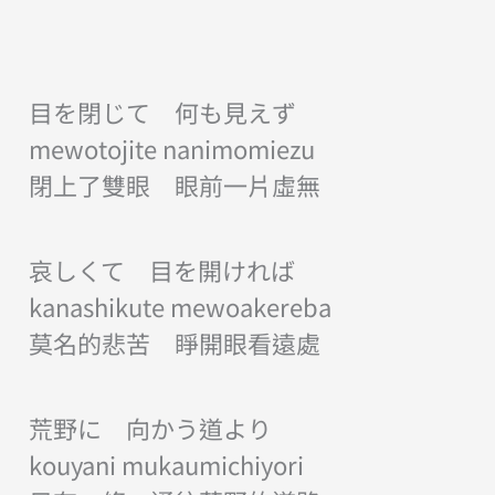
目を閉じて 何も見えず
mewotojite nanimomiezu
閉上了雙眼 眼前一片虛無
哀しくて 目を開ければ
kanashikute mewoakereba
莫名的悲苦 睜開眼看遠處
荒野に 向かう道より
kouyani mukaumichiyori