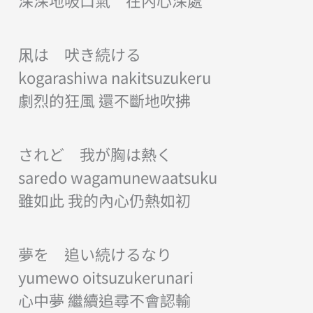
深深地吸口氣 在內心深處
凩は 吠き続ける
kogarashiwa nakitsuzukeru
劇烈的狂風 還不斷地吹拂
されど 我が胸は熱く
saredo wagamunewaatsuku
雖如此 我的內心仍熱如初
夢を 追い続けるなり
yumewo oitsuzukerunari
心中夢 繼續追尋不會認輸