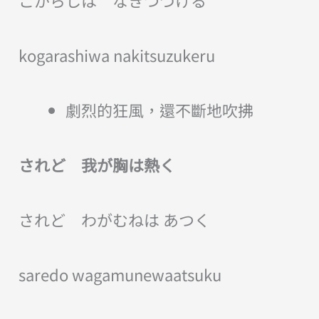
kogarashiwa nakitsuzukeru
劇烈的狂風，還不斷地吹拂
されど 我が胸は熱く
されど わがむねは あつく
saredo wagamunewaatsuku