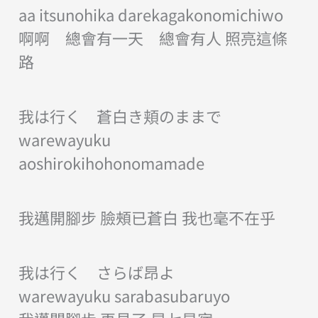
aa itsunohika darekagakonomichiwo
啊啊 總會有一天 總會有人 照亮這條
路
我は行く 蒼白き頬のままで
warewayuku
aoshirokihohonomamade
我邁開腳步 臉頰已蒼白 我也毫不在乎
我は行く さらば昂よ
warewayuku sarabasubaruyo