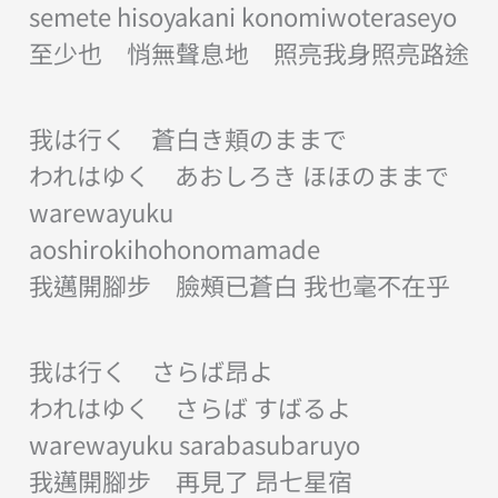
semete hisoyakani konomiwoteraseyo
至少也 悄無聲息地 照亮我身照亮路途
我は行く 蒼白き頬のままで
われはゆく あおしろき ほほのままで
warewayuku
aoshirokihohonomamade
我邁開腳步 臉頰已蒼白 我也毫不在乎
我は行く さらば昂よ
われはゆく さらば すばるよ
warewayuku sarabasubaruyo
我邁開腳步 再見了 昂七星宿