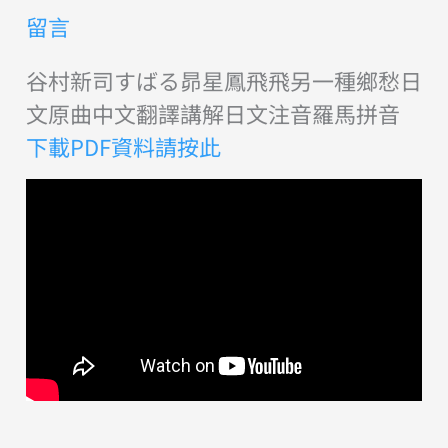
留言
谷村新司すばる昴星鳳飛飛另一種鄉愁日
文原曲中文翻譯講解日文注音羅馬拼音
下載PDF資料請按此