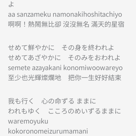
よ
aa sanzameku namonakihoshitachiyo
啊啊！熱鬧無比卻 沒沒無名 滿天的星宿
せめて鮮やかに その身を終われよ
せめてあざやかに そのみをおわれよ
semete azayakani konomiwoowareyo
至少也光輝燦爛地 把你一生好好結束
我も行く 心の命ずる ままに
われもゆく こころのめいずるままに
waremoyuku
kokoronomeizurumamani