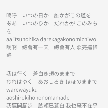
嗚呼 いつの日か 誰かがこの道を
ああ いつのひか だれかが このみち
を
aa itsunohika darekagakonomichiwo
啊啊 總會有一天 總會有人 照亮這條
路
我は行く 蒼白き頬のままで
われはゆく あおしろき ほほのままで
warewayuku
aoshirokihohonomamade
我邁開腳步 臉頰已蒼白 我也毫不在乎