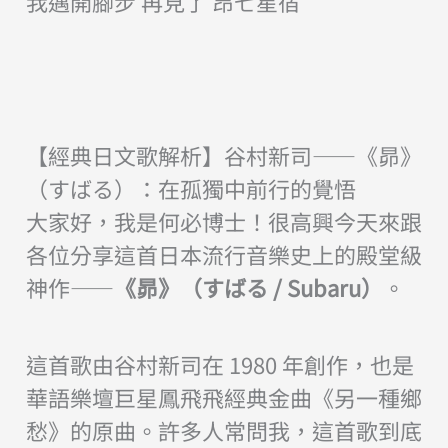
我邁開腳步 再見了 昂七星宿
【經典日文歌解析】谷村新司——《昴》
（すばる）：在孤獨中前行的覺悟
大家好，我是何必博士！很高興今天來跟
各位分享這首日本流行音樂史上的殿堂級
神作——
《昴》（すばる / Subaru）
。
這首歌由谷村新司在 1980 年創作，也是
華語樂壇巨星鳳飛飛經典金曲《另一種鄉
愁》的原曲。許多人常問我，這首歌到底