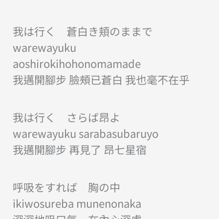
我は行く 蒼白き頬のままで
warewayuku
aoshirokihohonomamade
我邁開腳步 臉頰已蒼白 我也毫不在乎
我は行く さらば昂よ
warewayuku sarabasubaruyo
我邁開腳步 再見了 昂七星宿
呼吸をすれば 胸の中
ikiwosureba munenonaka