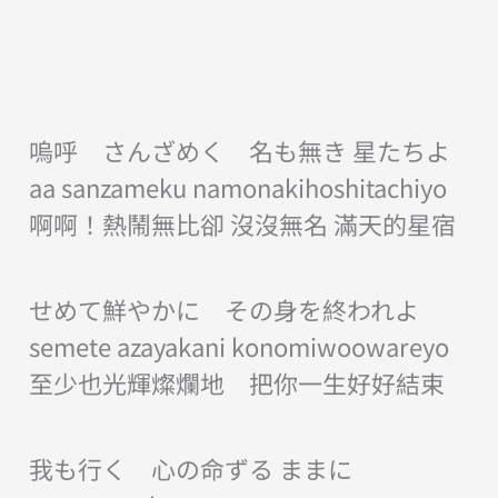
嗚呼 さんざめく 名も無き 星たちよ
aa sanzameku namonakihoshitachiyo
啊啊！熱鬧無比卻 沒沒無名 滿天的星宿
せめて鮮やかに その身を終われよ
semete azayakani konomiwoowareyo
至少也光輝燦爛地 把你一生好好結束
我も行く 心の命ずる ままに