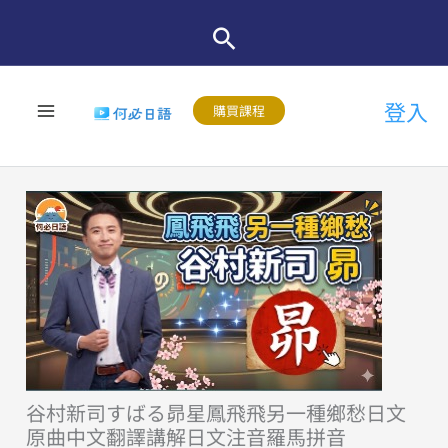
跳
至
主
登入
要
購買課程
內
容
谷村新司すばる昴星鳳飛飛另一種鄉愁日文
原曲中文翻譯講解日文注音羅馬拼音