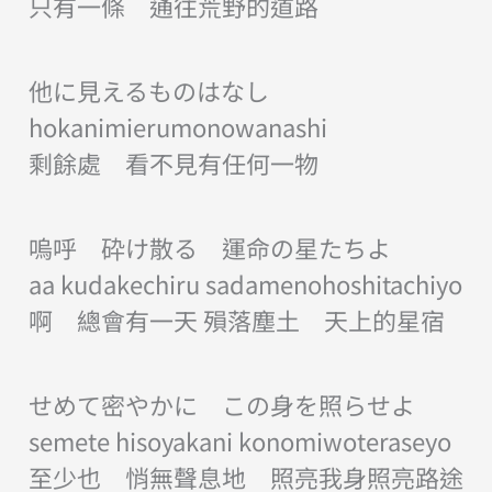
只有一條 通往荒野的道路
他に見えるものはなし
hokanimierumonowanashi
剩餘處 看不見有任何一物
嗚呼 砕け散る 運命の星たちよ
aa kudakechiru sadamenohoshitachiyo
啊 總會有一天 殞落塵土 天上的星宿
せめて密やかに この身を照らせよ
semete hisoyakani konomiwoteraseyo
至少也 悄無聲息地 照亮我身照亮路途