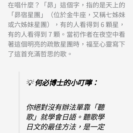
在唱什麼？「昴」這個字，指的是天上的
「昴宿星團」（位於金牛座，又稱七姊妹
或六姊妹星團），有的人看得到 6 顆星，
有的人看得到 7 顆。當初作者在夜空中看
著這個明亮的疏散星團時，福至心靈寫下
了這首充滿哲思的歌。
💡
何必博士的小叮嚀：
你絕對沒有辦法單靠「聽
歌」就學會日語。聽歌學
日文的最佳方法，是一定