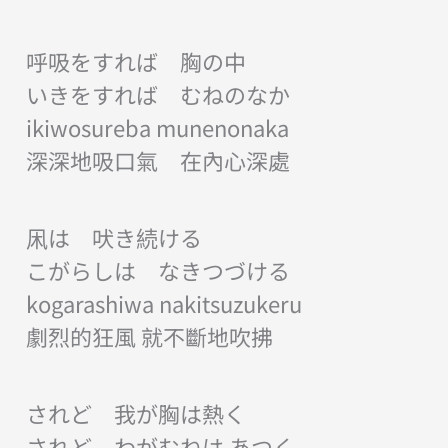
呼吸をすれば 胸の中
いきをすれば むねのなか
ikiwosureba munenonaka
深深地吸口氣 在內心深處
凩は 吠き続ける
こがらしは なきつづける
kogarashiwa nakitsuzukeru
劇烈的狂風 就不斷地吹拂
されど 我が胸は熱く
されど わがむねは あつく