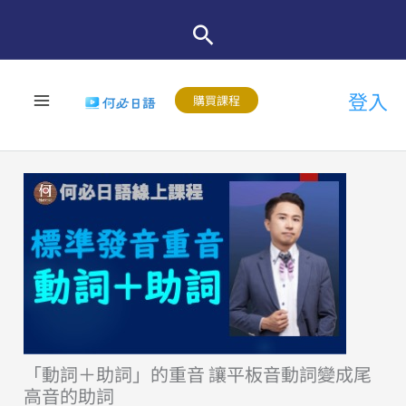
跳
至
主
登入
要
購買課程
內
容
「動詞＋助詞」的重音 讓平板音動詞變成尾
高音的助詞