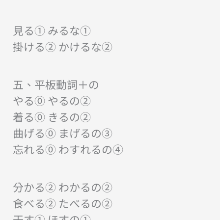
見る① みるな①
掛ける② かけるな②
五、平板動詞＋の
やる⓪ やるの②
着る⓪ きるの②
曲げる⓪ まげるの③
忘れる⓪ わすれるの④
分かる② わかるの②
食べる② たべるの②
干す① ほすの①