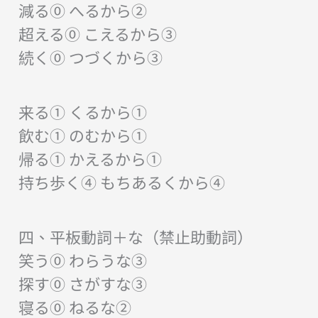
減る⓪ へるから②
超える⓪ こえるから③
続く⓪ つづくから③
来る① くるから①
飲む① のむから①
帰る① かえるから①
持ち歩く④ もちあるくから④
四、平板動詞＋な（禁止助動詞）
笑う⓪ わらうな③
探す⓪ さがすな③
寝る⓪ ねるな②