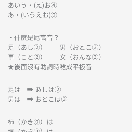
あいう・(え)お④
あ・(いうえお)⓪
・什麼是尾高音？
足（あし②） 男（おとこ③）
事（こと②） 女（おんな③）
★後面沒有助詞時唸成平板音
足は ➡︎ あしは②
男は ➡︎ おとこは③
柿（かき⓪）は
垣（かき②）は