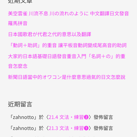
近期文章
鍵
字
美空雲雀 川流不息 川の流れのように 中文翻譯日文發音
:
羅馬拼音
日本國歌君が代君之代的意思以及翻譯
「動詞＋助詞」的重音 讓平板音動詞變成尾高音的助詞
大家的日本語基礎日語發音重音入門「名詞＋の」的重
音怎麼念
新聞日語當中的オワコン是什麼意思過氣的日文怎麼說
近期留言
「
zahnotto
」於〈
21.4 文法・練習❷
〉發佈留言
「
zahnotto
」於〈
21.3 文法・練習❶
〉發佈留言