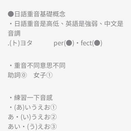
●日語重音基礎概念
・日語重音是高低、英語是強弱、中文是
音調
.(ト)ヨタ per(●)・fect(●)
・重音不同意思不同
助詞⓪ 女子①
・練習一下音感
・(あ)いうえお①
あ・(い)うえお②
あい・(う)えお③