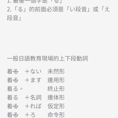
1. 最後一個字是「る」
2.「る」的前面必須是「い段音」或「え
段音」
一般日語教育現場的上下段動詞
着
る
＋ない 未然形
着
る
＋ます 連用形
着る。 終止形
着る ＋名詞 連体形
着
る
＋れば 仮定形
着
る
＋ろ 命令形