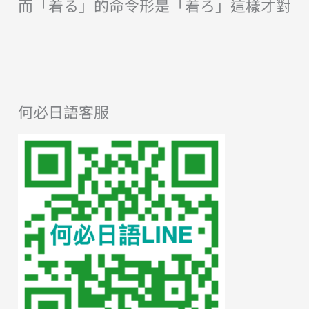
而「着る」的命令形是「着ろ」這樣才對
何必日語客服