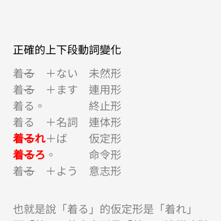
正確的上下段動詞變化
着
る
＋ない 未然形
着
る
＋ます 連用形
着る。 終止形
着る ＋名詞 連体形
着
る
れ
＋ば 仮定形
着
る
ろ
。 命令形
着
る
＋よう 意志形
也就是說「着る」的仮定形是「着れ」