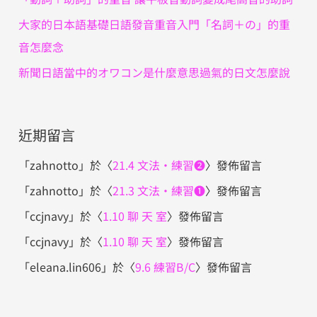
大家的日本語基礎日語發音重音入門「名詞＋の」的重
音怎麼念
新聞日語當中的オワコン是什麼意思過氣的日文怎麼說
近期留言
「
zahnotto
」於〈
21.4 文法・練習❷
〉發佈留言
「
zahnotto
」於〈
21.3 文法・練習❶
〉發佈留言
「
ccjnavy
」於〈
1.10 聊 天 室
〉發佈留言
「
ccjnavy
」於〈
1.10 聊 天 室
〉發佈留言
「
eleana.lin606
」於〈
9.6 練習B/C
〉發佈留言