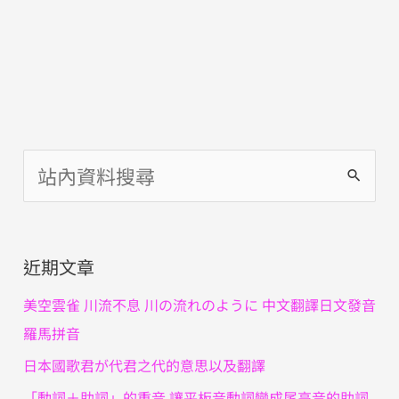
搜
尋
關
近期文章
鍵
字
美空雲雀 川流不息 川の流れのように 中文翻譯日文發音
:
羅馬拼音
日本國歌君が代君之代的意思以及翻譯
「動詞＋助詞」的重音 讓平板音動詞變成尾高音的助詞