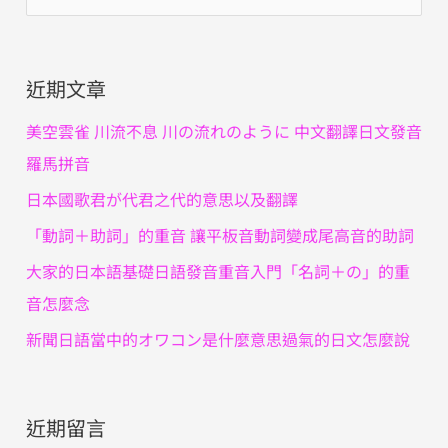
尋
關
近期文章
鍵
字
美空雲雀 川流不息 川の流れのように 中文翻譯日文發音
:
羅馬拼音
日本國歌君が代君之代的意思以及翻譯
「動詞＋助詞」的重音 讓平板音動詞變成尾高音的助詞
大家的日本語基礎日語發音重音入門「名詞＋の」的重
音怎麼念
新聞日語當中的オワコン是什麼意思過氣的日文怎麼說
近期留言