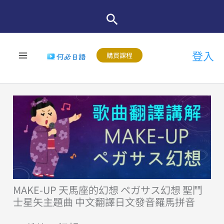
跳
至
主
登入
要
購買課程
內
容
MAKE-UP 天馬座的幻想 ペガサス幻想 聖鬥
士星矢主題曲 中文翻譯日文發音羅馬拼音