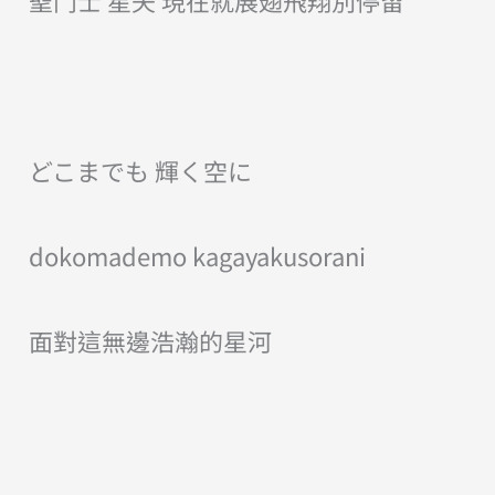
聖鬥士 星矢 現在就展翅飛翔別停留
どこまでも 輝く空に
dokomademo kagayakusorani
面對這無邊浩瀚的星河