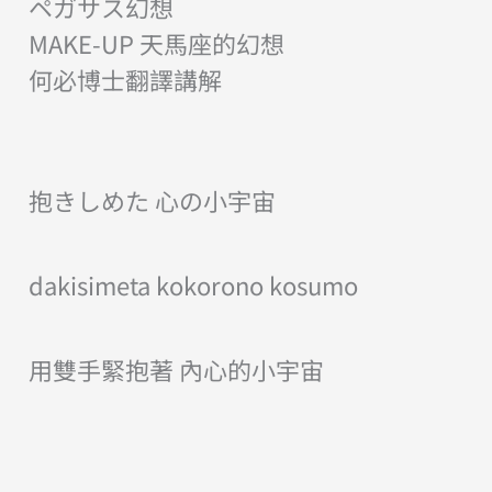
ペガサス幻想
MAKE-UP 天馬座的幻想
何必博士翻譯講解
抱きしめた 心の小宇宙
dakisimeta kokorono kosumo
用雙手緊抱著 內心的小宇宙