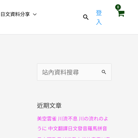
登
日文資料分享
入
搜
尋
關
鍵
近期文章
字
美空雲雀 川流不息 川の流れのよ
:
うに 中文翻譯日文發音羅馬拼音