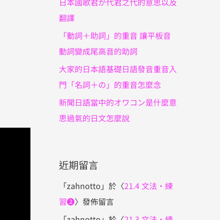
日本國歌君が代君之代的意思以及
翻譯
「動詞＋助詞」的重音 讓平板音
動詞變成尾高音的助詞
大家的日本語基礎日語發音重音入
門「名詞＋の」的重音怎麼念
新聞日語當中的オワコン是什麼意
思過氣的日文怎麼說
近期留言
「
zahnotto
」於〈
21.4 文法・練
習❷
〉發佈留言
「
zahnotto
」於〈
21.3 文法・練