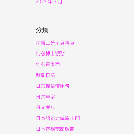
2022 年 3 月
分類
何博士分享資料庫
何必博士觀點
何必買東西
新聞日語
日文俚語慣用句
日文單字
日文考試
日本語能力試驗JLPT
日本電視電影廣告