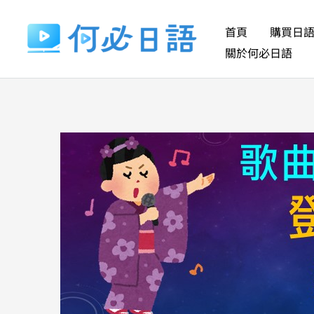
跳
至
首頁
購買日
主
關於何必日語
要
內
容