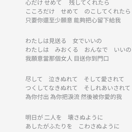
心だけ せめて 残してくれたら
こころだけ せめて のこしてくれたら
只要你還至少願意 能夠把心留下給我
わたしは見送る 女でいいの
わたしは みおくる おんなで いいの
我願意當那個女人 目送你到門口
尽して 泣きぬれて そして愛されて
つくしてなきぬれて そしれあいされて
為你付出 為你把淚流 然後被你愛的我
明日が 二人を 壊さぬように
あしたがふたりを こわさぬように