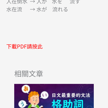
人在倒水 → 人が 水を 流す
水在流 → 水が 流れる
下載PDF請按此
相關文章