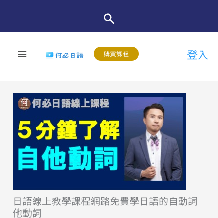
跳
至
主
登入
要
購買課程
內
容
日語線上教學課程網路免費學日語的自動詞
他動詞