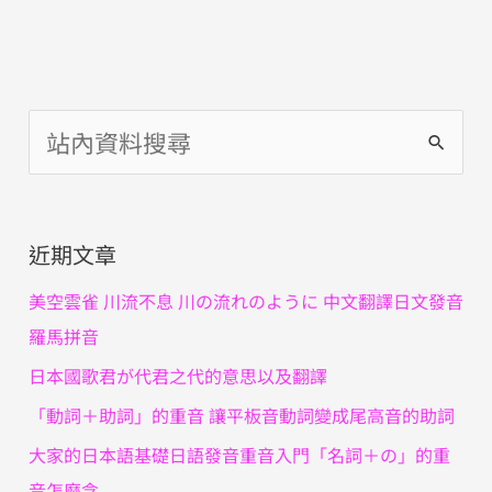
搜
尋
關
近期文章
鍵
字
美空雲雀 川流不息 川の流れのように 中文翻譯日文發音
:
羅馬拼音
日本國歌君が代君之代的意思以及翻譯
「動詞＋助詞」的重音 讓平板音動詞變成尾高音的助詞
大家的日本語基礎日語發音重音入門「名詞＋の」的重
音怎麼念