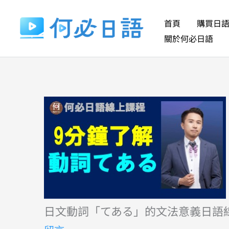
跳
至
首頁
購買日
主
關於何必日語
要
內
容
日文動詞「てある」的文法意義日語線