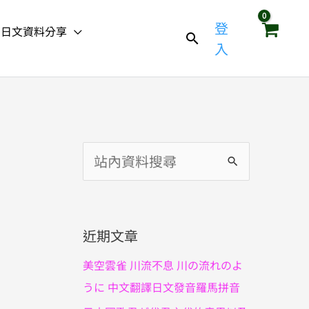
登
日文資料分享
入
搜
尋
關
鍵
近期文章
字
美空雲雀 川流不息 川の流れのよ
:
うに 中文翻譯日文發音羅馬拼音