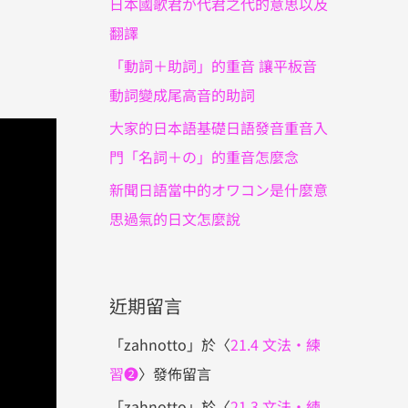
日本國歌君が代君之代的意思以及
翻譯
「動詞＋助詞」的重音 讓平板音
動詞變成尾高音的助詞
大家的日本語基礎日語發音重音入
門「名詞＋の」的重音怎麼念
新聞日語當中的オワコン是什麼意
思過氣的日文怎麼說
近期留言
「
zahnotto
」於〈
21.4 文法・練
習❷
〉發佈留言
「
zahnotto
」於〈
21.3 文法・練