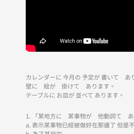
カレンダーに 今月の 予定が 書いて あ
壁に 絵が 掛けて あります。
テーブルに お皿が 並べて あります。
1. 「某地方に 某事物が 他動詞て 
a. 表示某事物已經被做好在那邊了 但是
b. 為了某目的