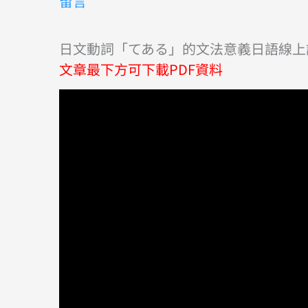
留言
日文動詞「てある」的文法意義日語線上課
文章最下方可下載PDF資料