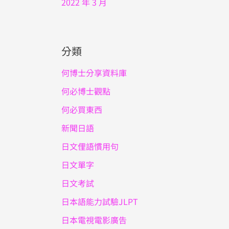
2022 年 3 月
分類
何博士分享資料庫
何必博士觀點
何必買東西
新聞日語
日文俚語慣用句
日文單字
日文考試
日本語能力試驗JLPT
日本電視電影廣告