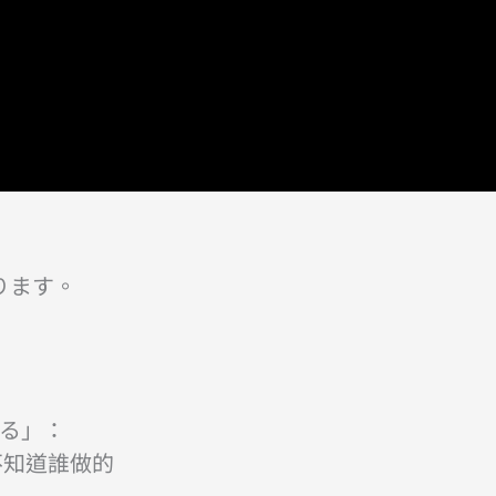
ります。
ある」：
不知道誰做的