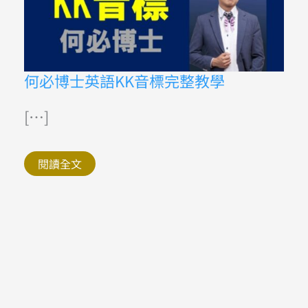
何
何必博士英語KK音標完整教學
必
博
士
[…]
英
語
KK
音
閱讀全文
標
完
整
教
學