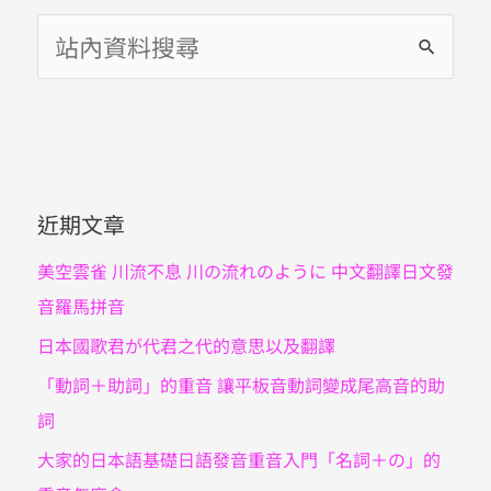
搜
尋
關
鍵
字
近期文章
:
美空雲雀 川流不息 川の流れのように 中文翻譯日文發
音羅馬拼音
日本國歌君が代君之代的意思以及翻譯
「動詞＋助詞」的重音 讓平板音動詞變成尾高音的助
詞
大家的日本語基礎日語發音重音入門「名詞＋の」的