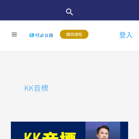
跳
至
主
登入
要
購買課程
內
容
KK音標