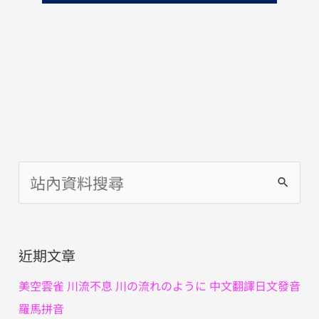
搜
尋
關
近期文章
鍵
字
美空雲雀 川流不息 川の流れのように 中文翻譯日文發音
:
羅馬拼音