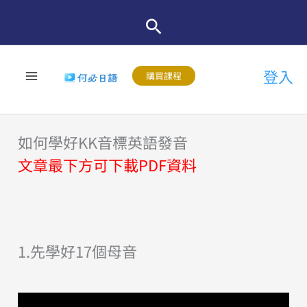
跳
至
主
登入
要
購買課程
內
容
如何學好KK音標英語發音
文章最下方可下載PDF資料
1.先學好17個母音