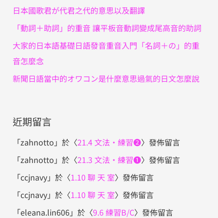
日本國歌君が代君之代的意思以及翻譯
「動詞＋助詞」的重音 讓平板音動詞變成尾高音的助詞
大家的日本語基礎日語發音重音入門「名詞＋の」的重
音怎麼念
新聞日語當中的オワコン是什麼意思過氣的日文怎麼說
近期留言
「
zahnotto
」於〈
21.4 文法・練習❷
〉發佈留言
「
zahnotto
」於〈
21.3 文法・練習❶
〉發佈留言
「
ccjnavy
」於〈
1.10 聊 天 室
〉發佈留言
「
ccjnavy
」於〈
1.10 聊 天 室
〉發佈留言
「
eleana.lin606
」於〈
9.6 練習B/C
〉發佈留言