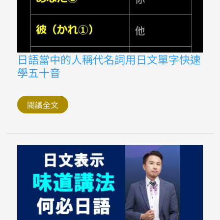
日
日語當中的人稱代名詞用日文單字快速
語
學五十音
當
中
的
人
稱
閱讀全文
代
名
詞
用
日
文
單
字
快
速
學
五
十
音