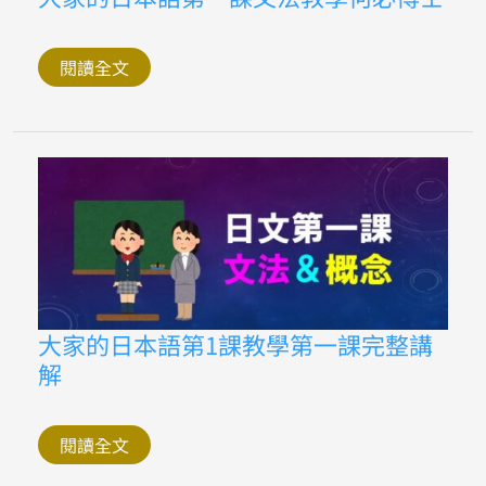
家
的
日
本
閱讀全文
語
第
一
課
文
法
教
學
何
必
博
士
大
大家的日本語第1課教學第一課完整講
家
解
的
日
本
語
第
閱讀全文
1
課