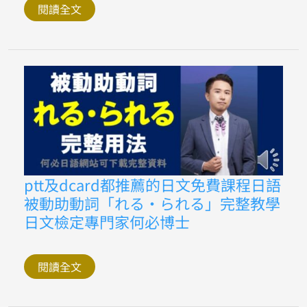
讓
閱讀全文
你
知
道
你
該
報
考
的
等
級
ptt
ptt及dcard都推薦的日文免費課程日語
及
被動助動詞「れる・られる」完整教學
dcard
都
日文檢定專門家何必博士
推
薦
的
日
閱讀全文
文
免
費
課