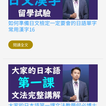
門
家
如
如何準備日文檢定一定要會的日語單字
何
常用漢字16
準
備
日
文
檢
閱讀全文
定
一
定
要
會
的
日
語
單
字
常
用
漢
字
16
大
大家的日本語第一課文法教學何必博士