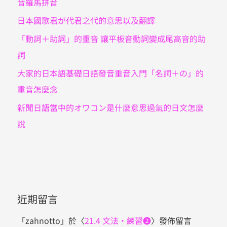
音羅馬拼音
日本國歌君が代君之代的意思以及翻譯
「動詞＋助詞」的重音 讓平板音動詞變成尾高音的助
詞
大家的日本語基礎日語發音重音入門「名詞＋の」的
重音怎麼念
新聞日語當中的オワコン是什麼意思過氣的日文怎麼
說
近期留言
「
zahnotto
」於〈
21.4 文法・練習❷
〉發佈留言