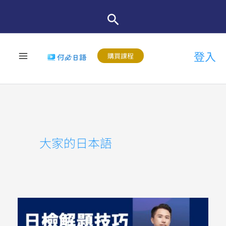
跳
至
主
登入
要
購買課程
內
容
大家的日本語