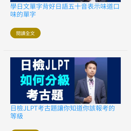
學
學日文單字背好日語五十音表示味道口
日
味的單字
文
單
字
背
好
閱讀全文
日
語
五
十
音
表
示
味
道
口
味
的
單
字
日
日檢JLPT考古題讓你知道你該報考的
檢
等級
JLPT
考
古
題