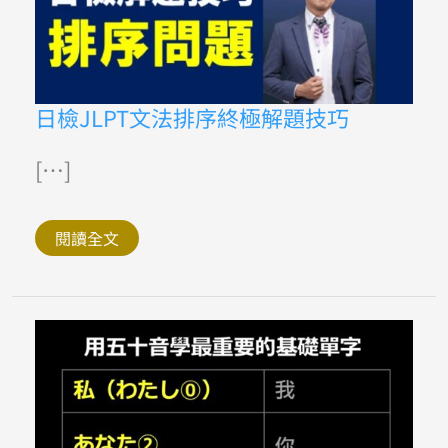
日
日檢JLPT文法排序終極解題技巧
檢
JLPT
文
[…]
法
排
序
終
閱讀全文
極
解
題
技
巧