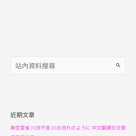
教
學
第
一
課
完
整
講
解
搜
尋
關
鍵
字
近期文章
:
美空雲雀 川流不息 川の流れのように 中文翻譯日文發