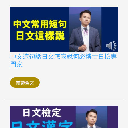
程
日
語
被
動
助
動
詞
「れ
る・
ら
れ
中
中文這句話日文怎麼說何必博士日檢專
る」
文
完
門家
這
整
句
教
話
學
日
日
文
閱讀全文
文
怎
檢
麼
定
說
專
何
門
必
家
博
何
士
必
日
博
檢
士
專