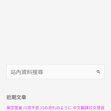
搜
尋
關
近期文章
鍵
字
美空雲雀 川流不息 川の流れのように 中文翻譯日文發音