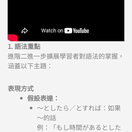
1. 語法重點
進階二進一步擴展學習者對語法的掌握，
涵蓋以下主題：
表現方式
假設表達：
～としたら／とすれば：如果
～的話
例：「もし時間があるとした