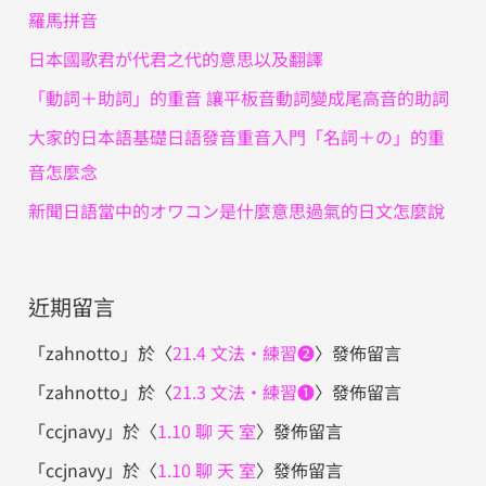
:
羅馬拼音
日本國歌君が代君之代的意思以及翻譯
「動詞＋助詞」的重音 讓平板音動詞變成尾高音的助詞
大家的日本語基礎日語發音重音入門「名詞＋の」的重
音怎麼念
新聞日語當中的オワコン是什麼意思過氣的日文怎麼說
近期留言
「
zahnotto
」於〈
21.4 文法・練習❷
〉發佈留言
「
zahnotto
」於〈
21.3 文法・練習❶
〉發佈留言
「
ccjnavy
」於〈
1.10 聊 天 室
〉發佈留言
「
ccjnavy
」於〈
1.10 聊 天 室
〉發佈留言