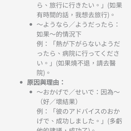
ら、旅行に行きたい。」(如果
有時間的話，我想去旅行)。
～ようなら／ようだったら：
如果～的情況下
例：「熱が下がらないようだ
ったら、病院に行ってくださ
い。」(如果燒不退，請去醫
院)。
原因與理由：
～おかげで／せいで：因為～
（好／壞結果）
例：「彼のアドバイスのおか
げで、成功しました。」(多虧
他的建議，成功了)。