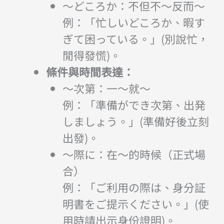
～どころか：不但不～反而～
例：「忙しいどころか、暇す
ぎて困っている。」(別說忙，
閒得發慌)。
條件與時間表達：
～次第：一～就～
例：「準備ができ次第、出発
しましょう。」(準備好後立刻
出發)。
～際に：在～的時候（正式場
合）
例：「ご利用の際は、身分証
明書をご提示ください。」(使
用時請出示身份證明)。