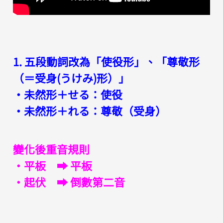
1. 五段動詞改為「使役形」、「尊敬形
（＝受身(うけみ)形）」
・未然形＋せる：使役
・未然形＋れる：尊敬（受身）
變化後重音規則
・平板 ➡︎ 平板
・起伏 ➡︎ 倒數第二音