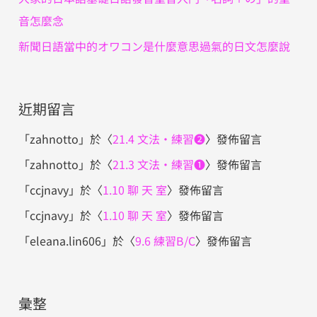
音怎麼念
新聞日語當中的オワコン是什麼意思過氣的日文怎麼說
近期留言
「
zahnotto
」於〈
21.4 文法・練習❷
〉發佈留言
「
zahnotto
」於〈
21.3 文法・練習❶
〉發佈留言
「
ccjnavy
」於〈
1.10 聊 天 室
〉發佈留言
「
ccjnavy
」於〈
1.10 聊 天 室
〉發佈留言
「
eleana.lin606
」於〈
9.6 練習B/C
〉發佈留言
彙整