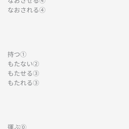
なおさせる④
なおされる④
持つ①
もたない②
もたせる③
もたれる③
運ぶ⓪