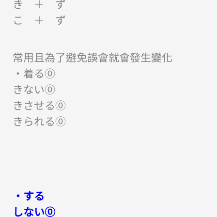
き ＋ ず
こ ＋ ず
常用且為了避免誤會就會發生變化
・着る⓪
きない⓪
きさせる⓪
きられる⓪
・する
しない⓪