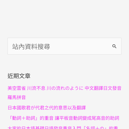
搜
尋
關
近期文章
鍵
字
美空雲雀 川流不息 川の流れのように 中文翻譯日文發音
:
羅馬拼音
日本國歌君が代君之代的意思以及翻譯
「動詞＋助詞」的重音 讓平板音動詞變成尾高音的助詞
大家的日本語基礎日語發音重音入門「名詞＋の」的重