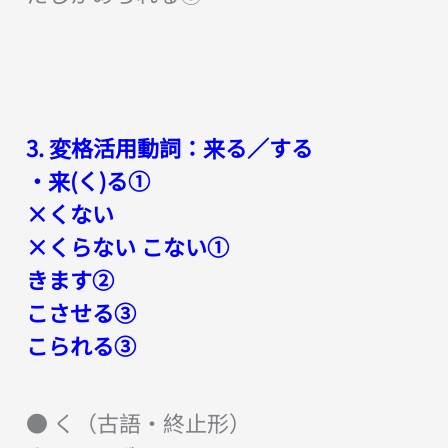
3. 変格活用動詞：来る／する
・来(く)る①
×くない
×くらない こない①
きます②
こさせる③
こられる③
● く（古語・終止形）