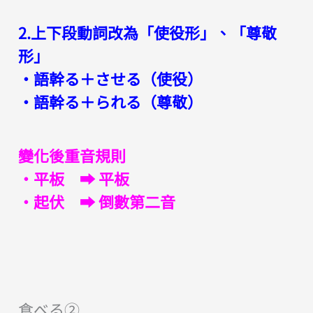
2.上下段動詞改為「使役形」、「尊敬
形」
・語幹る＋させる（使役）
・語幹る＋られる（尊敬）
變化後重音規則
・平板 ➡︎ 平板
・起伏 ➡︎ 倒數第二音
食べる②