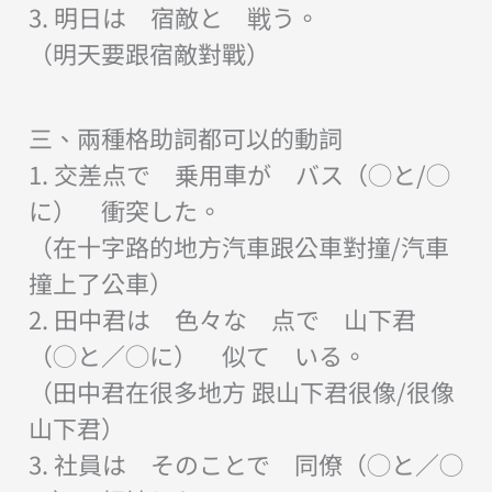
3. 明日は 宿敵と 戦う。
（明天要跟宿敵對戰）
三、兩種格助詞都可以的動詞
1. 交差点で 乗用車が バス（◯と/◯
に） 衝突した。
（在十字路的地方汽車跟公車對撞/汽車
撞上了公車）
2. 田中君は 色々な 点で 山下君
（◯と／◯に） 似て いる。
（田中君在很多地方 跟山下君很像/很像
山下君）
3. 社員は そのことで 同僚（◯と／◯