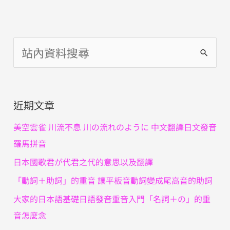
搜
尋
關
近期文章
鍵
字
美空雲雀 川流不息 川の流れのように 中文翻譯日文發音
:
羅馬拼音
日本國歌君が代君之代的意思以及翻譯
「動詞＋助詞」的重音 讓平板音動詞變成尾高音的助詞
大家的日本語基礎日語發音重音入門「名詞＋の」的重
音怎麼念