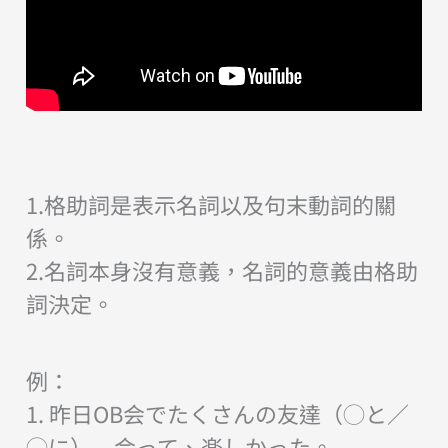
1.格助詞是表示名詞以及句末動詞的關
係。
2.名詞本身沒有意義，名詞的意義由格助
詞決定。
例：
1. 昨日OB会でたくさんの友達（◯と／
◯に） 会って、楽しかった。