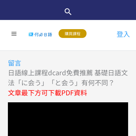
跳
至
主
登入
要
購買課程
內
容
留言
日語線上課程dcard免費推薦 基礎日語文
法「に会う」「と会う」有何不同？
文章最下方可下載PDF資料