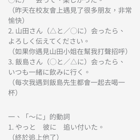
（昨天在校友會上遇見了很多朋友，非常
愉快）
2. 山田さん（△と／◯に）会ったら、
よろしく伝えてください。
（如果你遇見山田小姐在幫我打聲招呼）
3. 飯島さん（◯と／△に）会ったら、
いつも一緒に飲みに行く。
（每次我遇到飯島先生都會一起去喝一
杯）
一、「〜に」的動詞
1. やっと 彼に 追い付いた。
（終於追上他了）