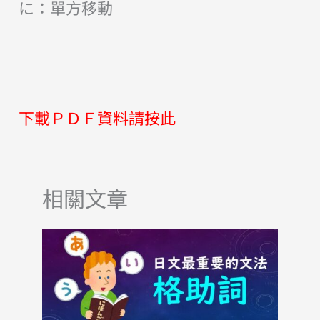
に：單方移動
下載ＰＤＦ資料請按此
相關文章