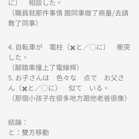
に） 相談した。
（職員就那件事情 跟同事做了商量/去請
教了同事）
4. 自転車が 電柱（✖️と／◯に） 衝突
した。
（腳踏車撞上了電線桿）
5. お子さんは 色々な 点で お父さ
ん（✖️と／◯に） 似て いる。
（那個小孩子在很多地方跟他老爸很像）
結論：
と：雙方移動