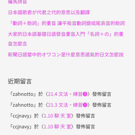
羅馬拼音
日本國歌君が代君之代的意思以及翻譯
「動詞＋助詞」的重音 讓平板音動詞變成尾高音的助詞
大家的日本語基礎日語發音重音入門「名詞＋の」的重
音怎麼念
新聞日語當中的オワコン是什麼意思過氣的日文怎麼說
近期留言
「
zahnotto
」於〈
21.4 文法・練習❷
〉發佈留言
「
zahnotto
」於〈
21.3 文法・練習❶
〉發佈留言
「
ccjnavy
」於〈
1.10 聊 天 室
〉發佈留言
「
ccjnavy
」於〈
1.10 聊 天 室
〉發佈留言