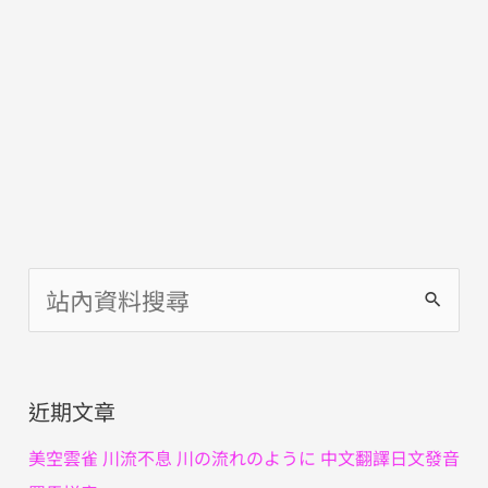
搜
尋
關
近期文章
鍵
字
美空雲雀 川流不息 川の流れのように 中文翻譯日文發音
: