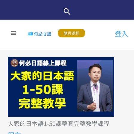
跳
至
主
登入
要
購買課程
內
容
大家的日本語1-50課整套完整教學課程