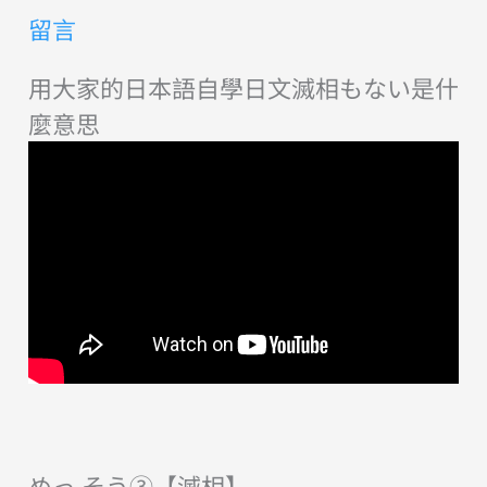
留言
用大家的日本語自學日文滅相もない是什
麼意思
めっ そ
う③
【
滅
相
】