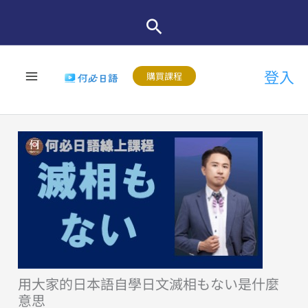
跳
至
主
登入
要
購買課程
內
容
用大家的日本語自學日文滅相もない是什麼
意思