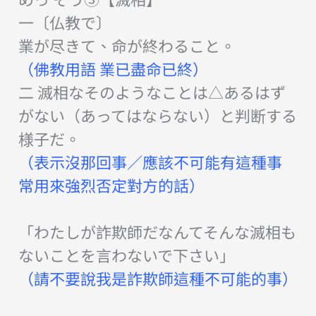
一
〔
仏教で
〕
業が尽きて、命が終わること。
（佛教用語 業已盡命已終）
二
滅相
な
そのようなことは
△
あるはず
がない
（
あってはならない
）
と判断する
様子だ。
（表示沒那回事／應該不可能有這種事
常用來強烈否定對方的話）
「
わたしが詐欺師だなんてそんな
滅相も
ない
ことを言わないで下さい
」
（請不要說我是詐欺師這種不可能的事）