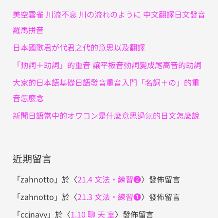
字
美空雲雀 川流不息 川の流れのように 中文翻譯日文發音
:
羅馬拼音
日本國歌君が代君之代的意思以及翻譯
「動詞＋助詞」的重音 讓平板音動詞變成尾高音的助詞
大家的日本語基礎日語發音重音入門「名詞＋の」的重
音怎麼念
新聞日語當中的オワコン是什麼意思過氣的日文怎麼說
近期留言
「
zahnotto
」於〈
21.4 文法・練習❷
〉發佈留言
「
zahnotto
」於〈
21.3 文法・練習❶
〉發佈留言
「
ccjnavy
」於〈
1.10 聊 天 室
〉發佈留言