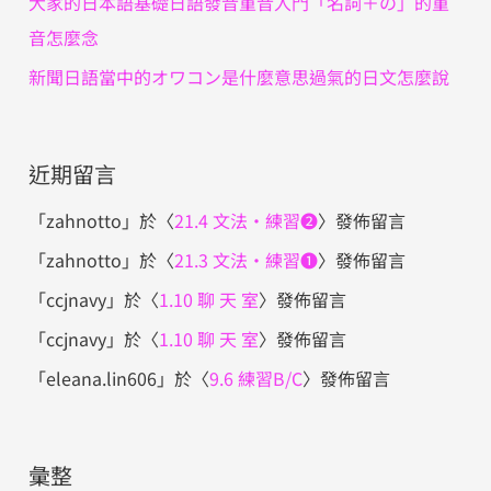
大家的日本語基礎日語發音重音入門「名詞＋の」的重
音怎麼念
新聞日語當中的オワコン是什麼意思過氣的日文怎麼說
近期留言
「
zahnotto
」於〈
21.4 文法・練習❷
〉發佈留言
「
zahnotto
」於〈
21.3 文法・練習❶
〉發佈留言
「
ccjnavy
」於〈
1.10 聊 天 室
〉發佈留言
「
ccjnavy
」於〈
1.10 聊 天 室
〉發佈留言
「
eleana.lin606
」於〈
9.6 練習B/C
〉發佈留言
彙整