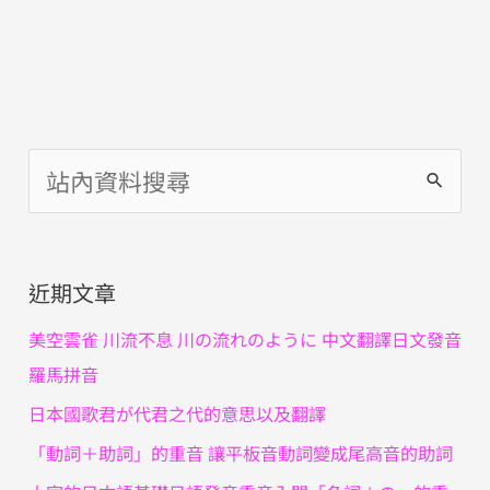
搜
尋
關
近期文章
鍵
字
美空雲雀 川流不息 川の流れのように 中文翻譯日文發音
:
羅馬拼音
日本國歌君が代君之代的意思以及翻譯
「動詞＋助詞」的重音 讓平板音動詞變成尾高音的助詞