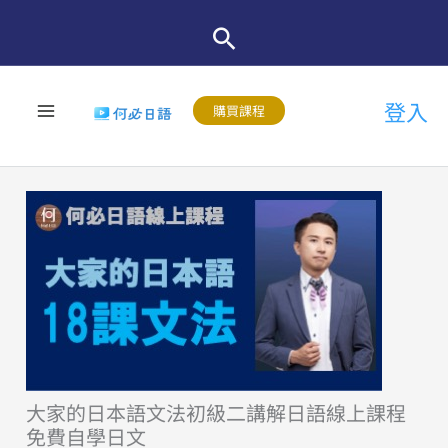
跳
至
主
登入
要
購買課程
內
容
大家的日本語文法初級二講解日語線上課程
免費自學日文