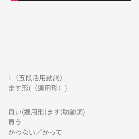
I.（五段活用動詞）
ます形(（連用形）)
買い(連用形)ます(助動詞)
買う
かわない／かって