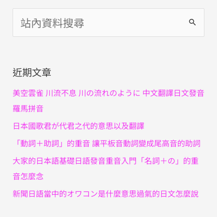
搜
尋
關
近期文章
鍵
字
美空雲雀 川流不息 川の流れのように 中文翻譯日文發音
:
羅馬拼音
日本國歌君が代君之代的意思以及翻譯
「動詞＋助詞」的重音 讓平板音動詞變成尾高音的助詞
大家的日本語基礎日語發音重音入門「名詞＋の」的重
音怎麼念
新聞日語當中的オワコン是什麼意思過氣的日文怎麼說