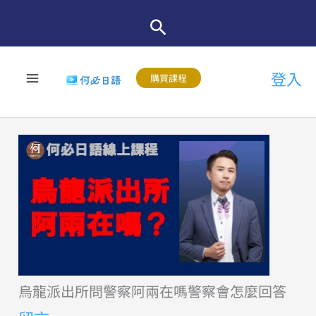
跳
至
主
登入
要
購買課程
內
容
烏龍派出所問警察阿兩在嗎警察會怎麼回答