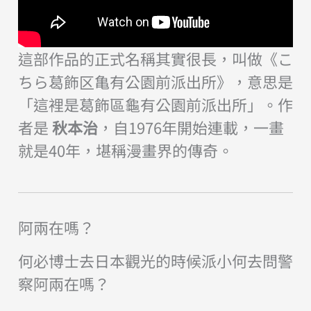
這部作品的正式名稱其實很長，叫做《こ
ちら葛飾区亀有公園前派出所》，意思是
「這裡是葛飾區龜有公園前派出所」。作
者是
秋本治
，自1976年開始連載，一畫
就是40年，堪稱漫畫界的傳奇。
阿兩在嗎？
何必博士去日本觀光的時候派小何去問警
察阿兩在嗎？