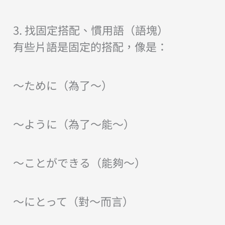
3. 找固定搭配、慣用語（語塊）
有些片語是固定的搭配，像是：
～ために（為了～）
～ように（為了～能～）
～ことができる（能夠～）
～にとって（對～而言）