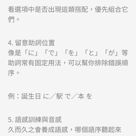
看選項中是否出現這類搭配，優先組合它
們。
4. 留意助詞位置
像是「に」「で」「を」「と」「が」等
助詞常有固定用法，可以幫你排除錯誤順
序。
例：誕生日 に／駅 で／本 を
5. 語感訓練與音感
久而久之會養成語感，哪個語序聽起來