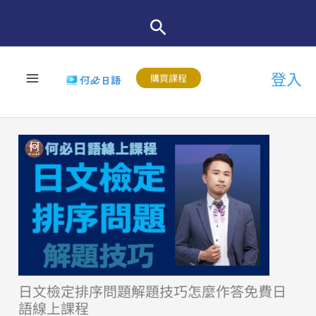
跳
至
主
登入
要
購買課程
內
容
日文檢定排序問題解題技巧怎麼作答免費日
語線上課程