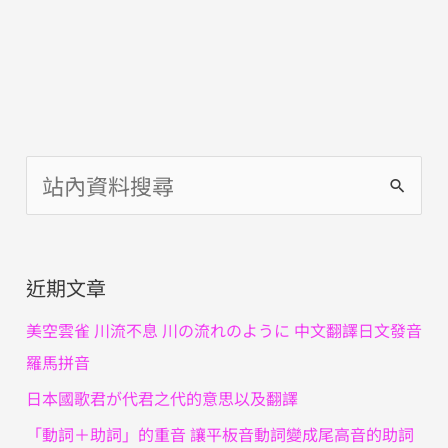
搜
尋
關
近期文章
鍵
字
美空雲雀 川流不息 川の流れのように 中文翻譯日文發音
:
羅馬拼音
日本國歌君が代君之代的意思以及翻譯
「動詞＋助詞」的重音 讓平板音動詞變成尾高音的助詞