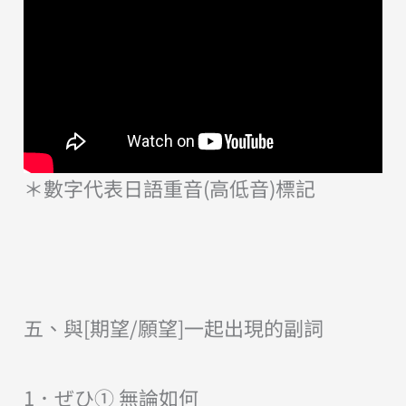
＊數字代表日語重音(高低音)標記
五、與[期望/願望]一起出現的副詞
1．ぜひ① 無論如何