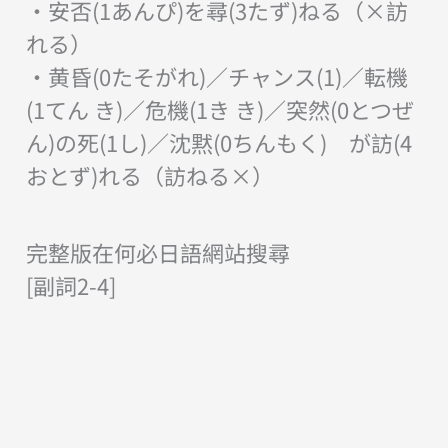
・安否(1あんぴ)を尋(3たず)ねる（×訪
れる）
・黄昏(0たそがれ)／チャンス(1)／転機
(1てん き)／危機(1き き)／突然(0とつぜ
ん)の死(1し)／沈黙(0ちんもく) が訪(4
おとず)れる（訪ねる×）
完整版在何必日語網站搜尋
[副詞2-4]