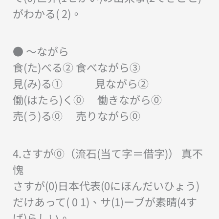
がわかる( 2)。
● ～ながら
食(た)べる② 食べながら③
見(み)る① 見ながら②
働(はたら)く⓪ 働きながら⓪
売(う)る⓪ 売りながら⓪
4.さすが⓪（流石(当て字＝借字)） 真不
愧
さすが(0)日本代表(0にほんだいひょう)
だけあって( 0 1)、サ(1)ーブが素晴(4す
ば)らしい。