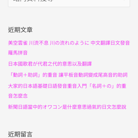
尋
關
近期文章
鍵
字
美空雲雀 川流不息 川の流れのように 中文翻譯日文發音
:
羅馬拼音
日本國歌君が代君之代的意思以及翻譯
「動詞＋助詞」的重音 讓平板音動詞變成尾高音的助詞
大家的日本語基礎日語發音重音入門「名詞＋の」的重
音怎麼念
新聞日語當中的オワコン是什麼意思過氣的日文怎麼說
近期留言