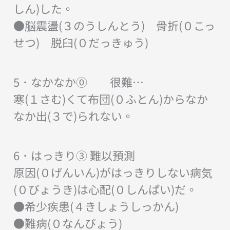
しん)した。
●脳震盪(３のうしんとう) 骨折(０こっ
せつ) 脱臼(０だっきゅう)
5．なかなか⓪ 很難…
寒(１さむ)くて布団(０ふとん)からなか
なか出(３で)られない。
6．はっきり③ 難以預測
原因(０げんいん)がはっきりしない病気
(０びょうき)は心配(０しんぱい)だ。
●希少疾患(４きしょうしっかん)
●難病(０なんびょう)