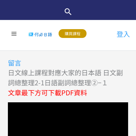
跳
至
主
登入
要
購買課程
內
容
留言
日文線上課程對應大家的日本語 日文副
詞總整理2-1日語副詞總整理②−１
文章最下方可下載PDF資料