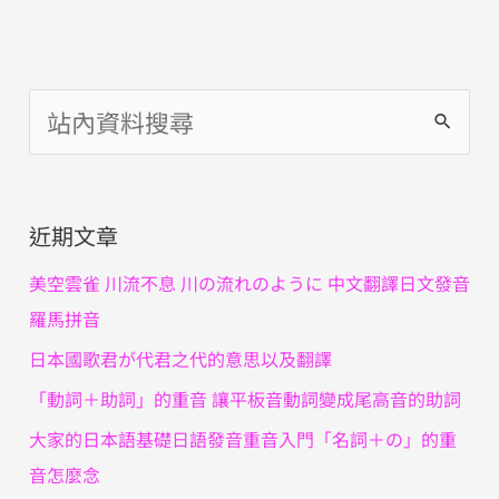
搜
尋
關
近期文章
鍵
字
美空雲雀 川流不息 川の流れのように 中文翻譯日文發音
:
羅馬拼音
日本國歌君が代君之代的意思以及翻譯
「動詞＋助詞」的重音 讓平板音動詞變成尾高音的助詞
大家的日本語基礎日語發音重音入門「名詞＋の」的重
音怎麼念