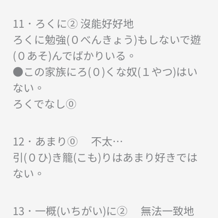
11．ろくに② 沒能好好地
ろくに勉強(０べんきょう)もしないで遊
(０あそ)んでばかりいる。
●この家族にろ(０)くな奴(１やつ)はい
ない。
ろくでなし⓪
12．あまり⓪ 不太…
引(０ひ)き籠(こも)りはあまり好きでは
ない。
13．一概(いちがい)に② 無法一致地