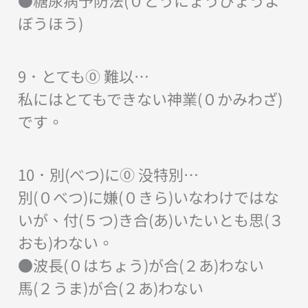
ぼうほう)
9．とても⓪ 難以…
私にはとてもできない神業(０かみわざ)
です。
10．別(べつ)に⓪ 没特別…
別(０べつ)に嫌(０きら)いなわけではな
いが、付(５つ)き合(あ)いたいとも思(３
おも)わない。
●波長(０はちょう)が合(２あ)わない
馬(２うま)が合(２あ)わない