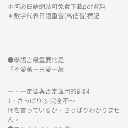
＊何必日語網站可免費下載pdf資料
＊數字代表日語重音(高低音)標記
●學語言最重要的是
「不愛萬一只愛一萬」
一、一定要與否定並用的副詞
1．さっぱり③ 完全不〜
何を言っているか、さっぱりわかりませ
ん。