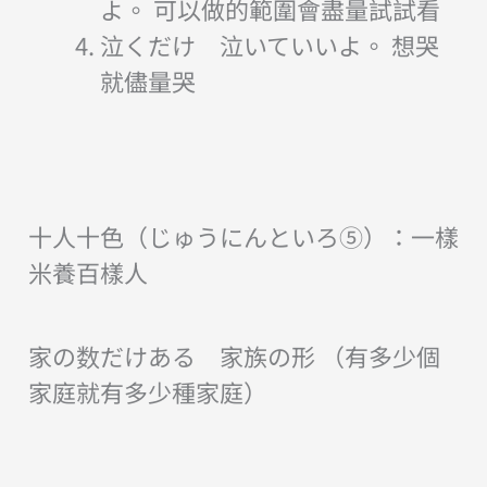
よ。 可以做的範圍會盡量試試看
泣くだけ 泣いていいよ。 想哭
就儘量哭
十人十色（じゅうにんといろ⑤）：一樣
米養百樣人
家の数だけある 家族の形 （有多少個
家庭就有多少種家庭）