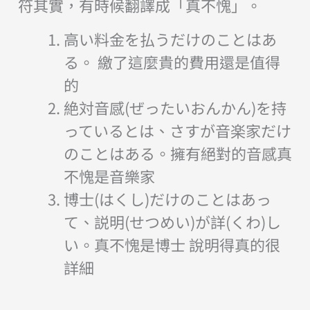
符其實，有時候翻譯成「真不愧」。
高い料金を払うだけのことはあ
る。 繳了這麼貴的費用還是值得
的
絶対音感(ぜったいおんかん)を持
っているとは、さすが音楽家だけ
のことはある。擁有絕對的音感真
不愧是音樂家
博士(はくし)だけのことはあっ
て、説明(せつめい)が詳(くわ)し
い。真不愧是博士 說明得真的很
詳細