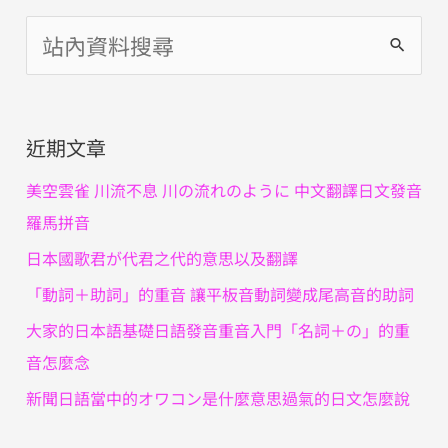
搜
尋
關
近期文章
鍵
字
美空雲雀 川流不息 川の流れのように 中文翻譯日文發音
:
羅馬拼音
日本國歌君が代君之代的意思以及翻譯
「動詞＋助詞」的重音 讓平板音動詞變成尾高音的助詞
大家的日本語基礎日語發音重音入門「名詞＋の」的重
音怎麼念
新聞日語當中的オワコン是什麼意思過氣的日文怎麼說