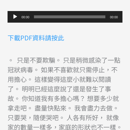
音
00:00
00:00
訊
播
下載PDF資料請按此
放
器
。 只是不要欺騙。 只是稍微感染了一點
冠狀病毒。 如果不喜歡就只需停止，不
用擔心。 這樣變得這麼小就難以閱讀
了。 明明已經這麼說了還是發生了事
故。 你知道我有多擔心嗎？ 想要多少就
拿走吧。 盡量快點來。 我會盡力去做。
只要哭，隨便哭吧。 人各有所好， 就像
家的數量一樣多，家庭的形狀也不一樣。