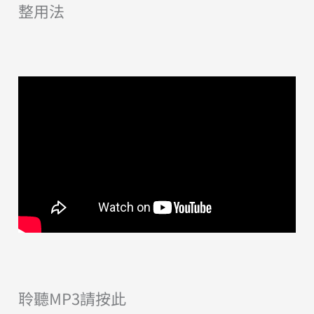
整用法
聆聽MP3請按此