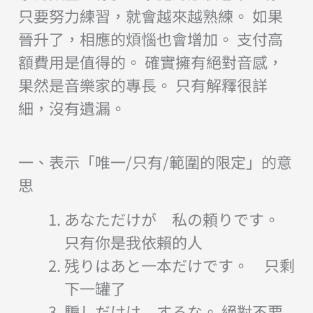
只要努力練習，就會越來越熟練。 如果
晉升了，相應的煩惱也會增加。 支付高
額費用是值得的。 確實擁有絕對音感，
果然是音樂家的專長。 只有解釋很詳
細，沒有遺漏。
一、表示「唯一/只有/範圍的限定」的意
思
あなただけが 私の頼りです。
只有你是我依賴的人
残りはあと一本だけです。 只剩
下一罐了
騙しだけは するな。 絕對不要