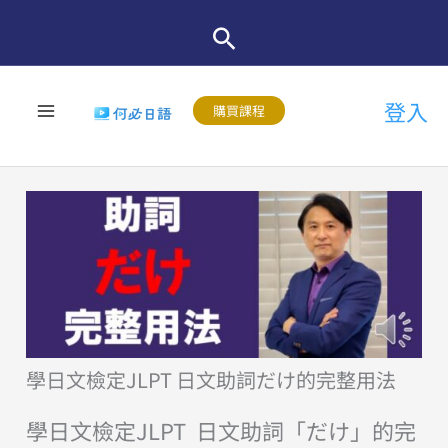
跳
至
主
登入
要
購買課程
內
容
學日文檢定JLPT 日文助詞だけ的完整用法
學日文檢定JLPT 日文助詞「だけ」的完