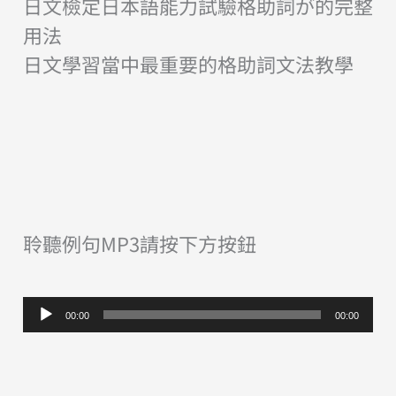
日文檢定日本語能力試驗格助詞が的完整
用法
日文學習當中最重要的格助詞文法教學
聆聽例句MP3請按下方按鈕
音
00:00
00:00
訊
播