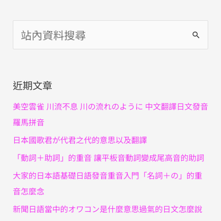
搜
尋
關
近期文章
鍵
字
美空雲雀 川流不息 川の流れのように 中文翻譯日文發音
:
羅馬拼音
日本國歌君が代君之代的意思以及翻譯
「動詞＋助詞」的重音 讓平板音動詞變成尾高音的助詞
大家的日本語基礎日語發音重音入門「名詞＋の」的重
音怎麼念
新聞日語當中的オワコン是什麼意思過氣的日文怎麼說