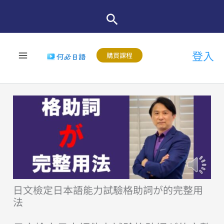
跳
至
主
登入
要
購買課程
內
容
日文檢定日本語能力試驗格助詞が的完整用
法