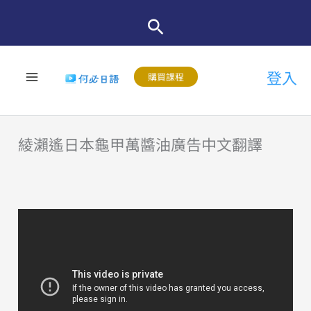
跳
至
主
登入
要
購買課程
內
容
綾瀨遙日本龜甲萬醬油廣告中文翻譯