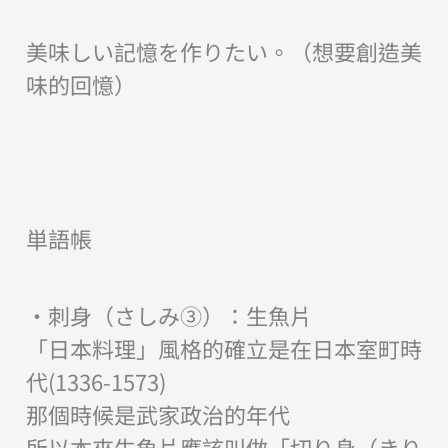
美味しい記憶を作りたい。（想要創造美
味的回憶）
単語帳
・刺身（さしみ③）：生魚片
「日本料理」風格的確立是在日本室町時
代(1336-1573)
那個時候是武家政治的年代
所以本來生魚片應該叫做「切り身（きり