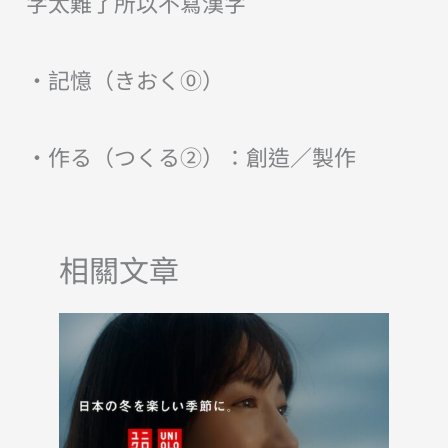
字太難了所以不寫漢字
・記憶（きおく⓪）
・作る（つくる②）：創造／製作
相關文章