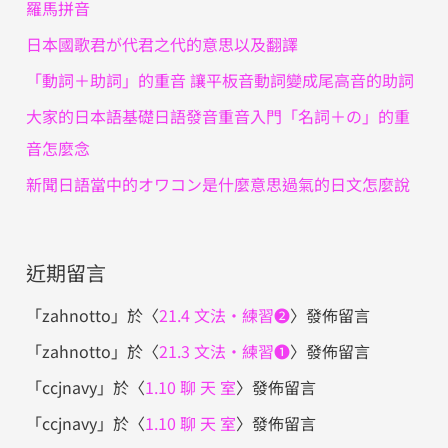
羅馬拼音
日本國歌君が代君之代的意思以及翻譯
「動詞＋助詞」的重音 讓平板音動詞變成尾高音的助詞
大家的日本語基礎日語發音重音入門「名詞＋の」的重
音怎麼念
新聞日語當中的オワコン是什麼意思過氣的日文怎麼說
近期留言
「
zahnotto
」於〈
21.4 文法・練習❷
〉發佈留言
「
zahnotto
」於〈
21.3 文法・練習❶
〉發佈留言
「
ccjnavy
」於〈
1.10 聊 天 室
〉發佈留言
「
ccjnavy
」於〈
1.10 聊 天 室
〉發佈留言