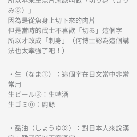
み⓪）」
因為是從魚身上切下來的肉片
但是當時的武士不喜歡「切る」這個字
所以才改成「刺身」（何博士認為這個講
法也太牽強了吧！）
・生（なま①）：這個字在日文當中非常
常用
生ビール③：生啤酒
生ゴミ⓪：廚餘
・醤油（しょうゆ⓪）：對日本人來說漢