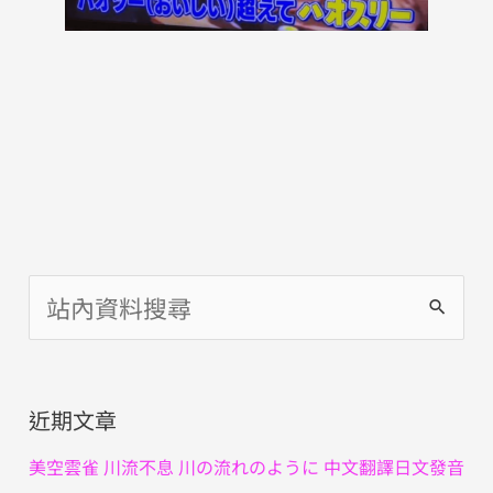
搜
尋
關
近期文章
鍵
字
美空雲雀 川流不息 川の流れのように 中文翻譯日文發音
: