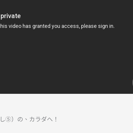
し⑤）の、カラダへ！