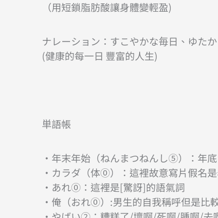
（用短鎖脂肪酸讓身體變輕盈)
ナレーション：すこやかな毎日、ゆたか
(健康的每一日 豐富的人生)
単語帳
・年末年始（ねんまつねんし⑤）：年底
・カラダ（体⓪）：這裡故意寫片假名是表
・あれ⓪：這裡是[驚訝]的語氣詞
・俺（おれ⓪）:男生的自我稱呼但是比
・やばい②：糟糕了/壞啊/死啊/腫啊/去