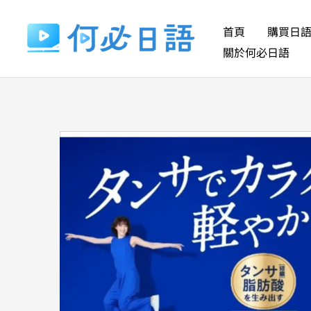
跳
至
首頁
購買日
主
關於何必日語
要
內
容