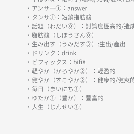
・アンサー①：answer
・タンサ①：短鎖指肪酸
・話題（わだい⓪）：討論度極高的/造
・脂肪酸（しぼうさん⓪）
・生み出す（うみだす③）:生出/產出
・ドリンク：drink
・ビフィックス：bifiX
・軽やか（かろやか②）：輕盈的
・健やか（すこやか②）：健康的/健爽
・毎日（まいにち①）
・ゆたか①（豊か）：豐富的
・人生（じんせい①）