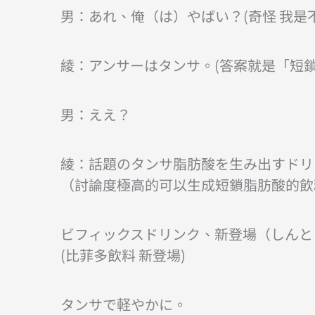
男：あれ、俺（は）やばい？(奇怪 我是不
綾：アンサーはタンサ。(答案就是「短鎖
男：ええ？
綾：話題のタンサ脂肪酸を生み出すドリ
（討論度極高的可以生成短鎖脂肪酸的飲
ビフィックスドリンク、新登場（しんと
(比菲多飲料 新登場)
タンサで軽やかに。