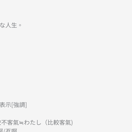
な人生。
示[強調]
較不客氣≒わたし（比較客氣)
啊/歹啊