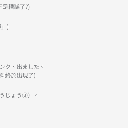
是糟糕了?)
」)
ンク、出ました。
料終於出現了)
うじょう③）。