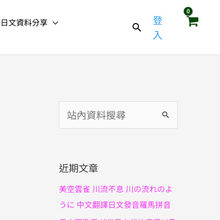
登
日文資料分享
入
搜
尋
關
鍵
近期文章
字
美空雲雀 川流不息 川の流れのよ
:
うに 中文翻譯日文發音羅馬拼音