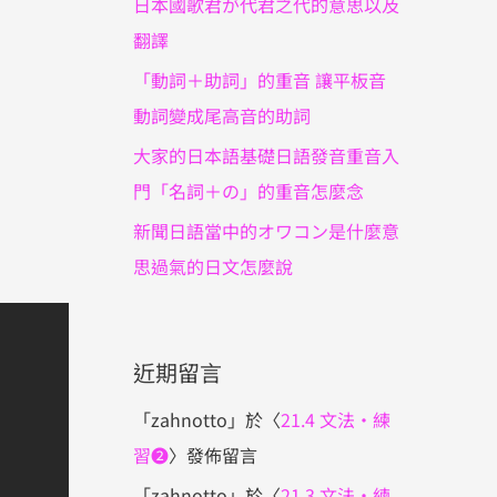
日本國歌君が代君之代的意思以及
翻譯
「動詞＋助詞」的重音 讓平板音
動詞變成尾高音的助詞
大家的日本語基礎日語發音重音入
門「名詞＋の」的重音怎麼念
新聞日語當中的オワコン是什麼意
思過氣的日文怎麼說
近期留言
「
zahnotto
」於〈
21.4 文法・練
習❷
〉發佈留言
「
zahnotto
」於〈
21.3 文法・練