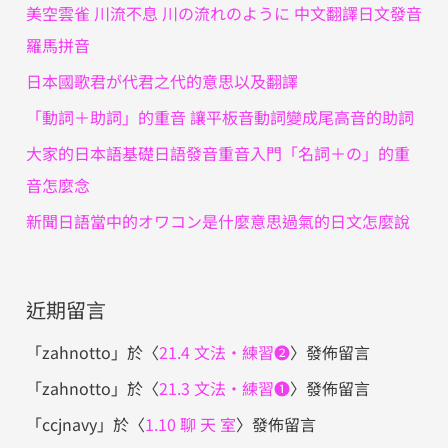
字
美空雲雀 川流不息 川の流れのように 中文翻譯日文發音
:
羅馬拼音
日本國歌君が代君之代的意思以及翻譯
「動詞＋助詞」的重音 讓平板音動詞變成尾高音的助詞
大家的日本語基礎日語發音重音入門「名詞＋の」的重
音怎麼念
新聞日語當中的オワコン是什麼意思過氣的日文怎麼說
近期留言
「
zahnotto
」於〈
21.4 文法・練習❷
〉發佈留言
「
zahnotto
」於〈
21.3 文法・練習❶
〉發佈留言
「
ccjnavy
」於〈
1.10 聊 天 室
〉發佈留言