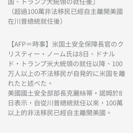
国、トランプ大統領の就任後』
（超過100萬非法移民已經自主離開美國
在川普總統就任後）
【AFP＝時事】米国土安全保障長官のク
リスティー・ノーム氏は8日、ドナル
ド・トランプ米大統領の就任以降、100
万人以上の不法移民が自発的に米国を離
れたと述べた。
美國國土安全部部長克麗絲蒂·諾姆於8
日表示，自從川普總統就任以來，100萬
以上的非法移民已經自主離開美國。