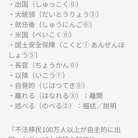
・出国（しゅっこく⓪）
・大統領（だいとうりょう③）
・就任後（しゅうにんご⓪）
・米国（べいこく⓪）
・国土安全保障（こくど① あんぜんほ
しょう⑤）
・長官（ちょうかん⓪）
・以降（いこう①）
・自発的（じはつてき⓪）
・離れる（はなれる③）：離開
・述べる（のべる②）：描述／説明
『不法移民100万人以上が自主的に出