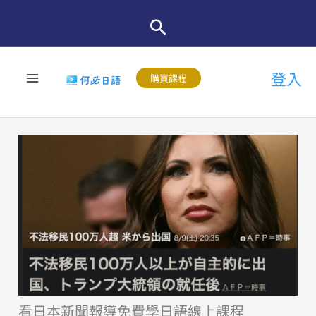
跳
至
主
登入
要
購買課程
內
容
看日本新聞報導免費學日語線上課程