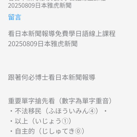
20250809日本雅虎新聞
留言
看日本新聞報導免費學日語線上課程
20250809日本雅虎新聞
跟著何必博士看日本新聞報導
重要單字搶先看（數字為單字重音）
・不法移民（ふほういみん④）・
・以上（いじょう①）
・自主的（じしゅてき⓪）