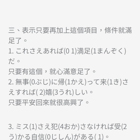
三、表示只要再加上這個項目，條件就滿
足了。
1. これさえあれば(0 1)満足(1まんぞく)
だ。
只要有這個，就心滿意足了。
2. 無事(0ぶじ)に帰(1かえ)って来(1き)さ
えすれば( 2)嬉(3うれ)しい。
只要平安回來就很高興了。
3. ミス(1)さえ犯(4おか)さなければ受(2
う)かる自信(0じしん)がある( 1)。