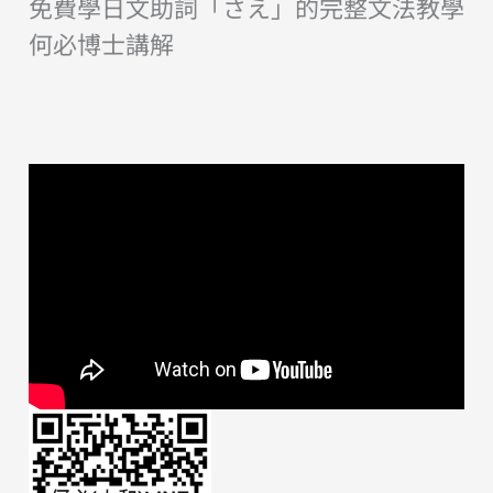
免費學日文助詞「さえ」的完整文法教學
何必博士講解