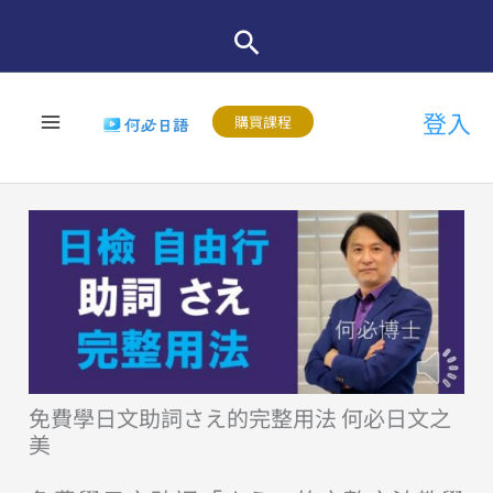
跳
至
主
登入
要
購買課程
內
容
免費學日文助詞さえ的完整用法 何必日文之
美