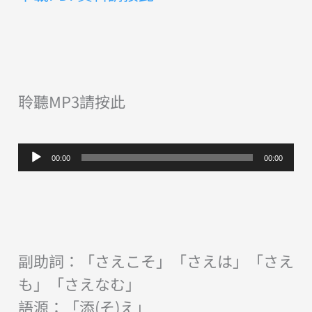
聆聽MP3請按此
音
00:00
00:00
訊
播
放
器
副助詞：「さえこそ」「さえは」「さえ
も」「さえなむ」
語源：「添(そ)え」