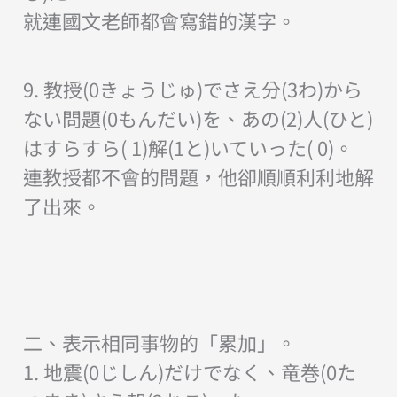
就連國文老師都會寫錯的漢字。
9. 教授(0きょうじゅ)でさえ分(3わ)から
ない問題(0もんだい)を、あの(2)人(ひと)
はすらすら( 1)解(1と)いていった( 0)。
連教授都不會的問題，他卻順順利利地解
了出來。
二、表示相同事物的「累加」。
1. 地震(0じしん)だけでなく、竜巻(0た