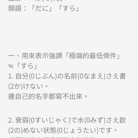
類語：「だに」「すら」
一、用來表示強調「極端的最低條件」
≒「すら」
1. 自分(0じぶん)の名前(0なまえ)さえ書
(2か)けない。
連自己的名字都寫不出來。
2. 衰弱(0すいじゃく)で水(0みず)さえ飲
(2の)めない状態(0じょうたい)です。