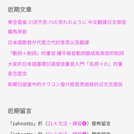
近期文章
鍵
字
美空雲雀 川流不息 川の流れのように 中文翻譯日文發音
:
羅馬拼音
日本國歌君が代君之代的意思以及翻譯
「動詞＋助詞」的重音 讓平板音動詞變成尾高音的助詞
大家的日本語基礎日語發音重音入門「名詞＋の」的重
音怎麼念
新聞日語當中的オワコン是什麼意思過氣的日文怎麼說
近期留言
「
zahnotto
」於〈
21.4 文法・練習❷
〉發佈留言
「
zahnotto
」於〈
21.3 文法・練習❶
〉發佈留言