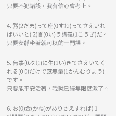
只要不犯錯誤，我有信心會考上。
4. 黙(2だま)って座(0すわ)ってさえいれ
ばいいと( 2)言(0い)う講義(1こうぎ)だ。
只要安靜坐著就可以的一門課。
5. 無事(0ぶじ)に生(1い)きてさえいてく
れる(0 0)だけで感無量(1かんむりょう)
です。
只要能平安活著，我就已經無限感激了。
6. お(0)金(かね)がありさえすれば( 1