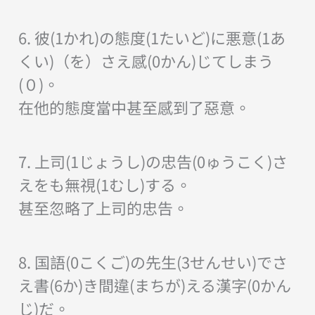
6. 彼(1かれ)の態度(1たいど)に悪意(1あ
くい)（を）さえ感(0かん)じてしまう
(０)。
在他的態度當中甚至感到了惡意。
7. 上司(1じょうし)の忠告(0ゅうこく)さ
えをも無視(1むし)する。
甚至忽略了上司的忠告。
8. 国語(0こくご)の先生(3せんせい)でさ
え書(6か)き間違(まちが)える漢字(0かん
じ)だ。