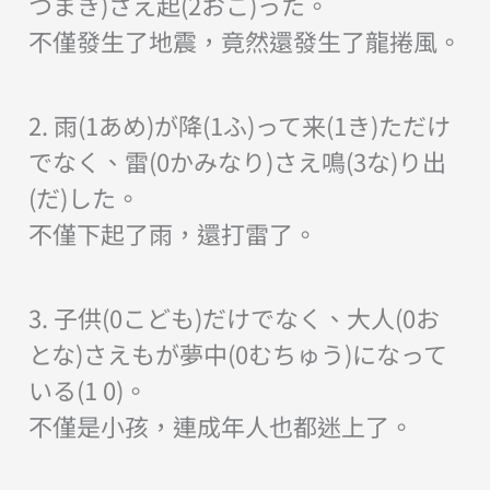
つまき)さえ起(2おこ)った。
不僅發生了地震，竟然還發生了龍捲風。
2. 雨(1あめ)が降(1ふ)って来(1き)ただけ
でなく、雷(0かみなり)さえ鳴(3な)り出
(だ)した。
不僅下起了雨，還打雷了。
3. 子供(0こども)だけでなく、大人(0お
とな)さえもが夢中(0むちゅう)になって
いる(1 0)。
不僅是小孩，連成年人也都迷上了。