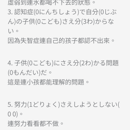
虛弱到連水都喝不下去的狀態。
3. 認知症(0にんちしょう)で自分(0じぶ
ん)の子供(0こども)さえ分(3わ)からな
い。
因為失智症連自己的孩子都認不出來。
4. 子供(0こども)にさえ分(2わ)かる問題
(0もんだい)だ。
這是連小孩都能理解的問題。
5. 努力(1どりょく)さえしようとしない(
0 0)。
連努力看看都不做。