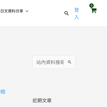
登
日文資料分享
入
搜
尋
關
鍵
日檢
字
近期文章
: