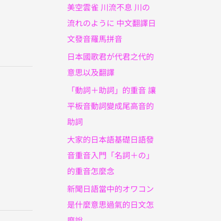
美空雲雀 川流不息 川の
流れのように 中文翻譯日
文發音羅馬拼音
日本國歌君が代君之代的
意思以及翻譯
ろ
「動詞＋助詞」的重音 讓
平板音動詞變成尾高音的
助詞
大家的日本語基礎日語發
音重音入門「名詞＋の」
的重音怎麼念
新聞日語當中的オワコン
是什麼意思過氣的日文怎
麼說