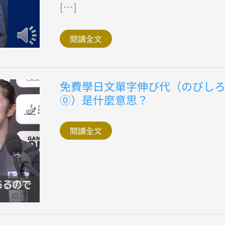
日
[…]
文
怎
麼
說
閱讀全文
何
必
博
士
日
免
免費學日文單字伸び代（のびし
檢
費
專
⓪）是什麼意思？
學
門
日
家
文
單
閱讀全文
字
伸
び
代
（の
び
し
ろ
⓪）
是
什
麼