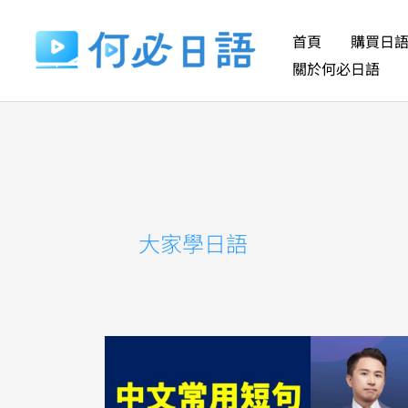
跳
至
首頁
購買日
主
關於何必日語
要
內
容
大家學日語