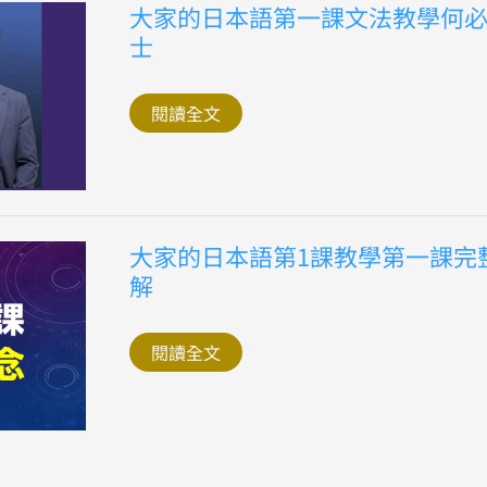
意
大
大家的日本語第一課文法教學何
思？
家
士
的
日
本
語
閱讀全文
第
一
課
文
法
教
學
何
大
大家的日本語第1課教學第一課完
必
家
博
解
的
士
日
本
語
閱讀全文
第
1
課
教
學
第
一
課