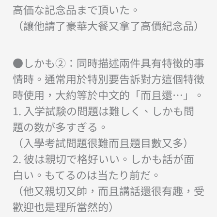
高価な記念品まで頂いた。
（讓他請了豪華大餐又拿了高價紀念品）
●しかも②：同時描述兩件具有特徵的事
情時。通常用於特別要告訴對方這個特徵
時使用，大約等於中文的「而且還…」。
1. 入学試験の問題は難しく、しかも問
題の数が多すぎる。
（入學考試問題很難而且題目數又多）
2. 彼は親切で格好いい。しかも話が面
白い。もてるのは当たり前だ。
（他又親切又帥，而且講話還很有趣，受
歡迎也是理所當然的）