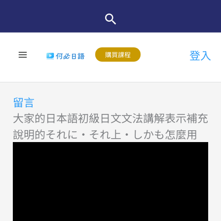
跳
至
主
登入
要
購買課程
內
容
留言
大家的日本語初級日文文法講解表示補充
說明的それに・それ上・しかも怎麼用