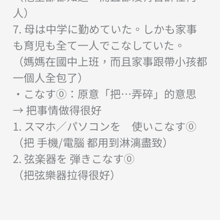
人）
7. 母は中学に勤めていた。しかも家事
も育児も全て一人でこなしていた。
（媽媽在國中上班，而且家事跟帶小孩都
一個人全包了）
・こなす⓪：原意「把…弄碎」的意思
→ 把事情做得很好
1. スマホ／パソコンを 使いこなす⓪
（把 手機/電腦 都用到淋漓盡致）
2. 弦楽器を 弾きこなす⓪
（把弦樂器拉得很好）