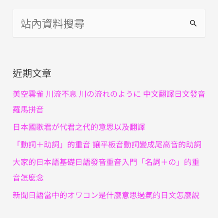
搜
尋
關
近期文章
鍵
字
美空雲雀 川流不息 川の流れのように 中文翻譯日文發音
:
羅馬拼音
日本國歌君が代君之代的意思以及翻譯
「動詞＋助詞」的重音 讓平板音動詞變成尾高音的助詞
大家的日本語基礎日語發音重音入門「名詞＋の」的重
音怎麼念
新聞日語當中的オワコン是什麼意思過氣的日文怎麼說