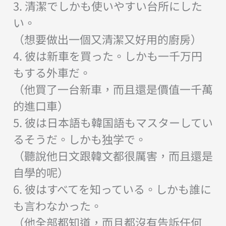
3. 清潔でしかも使いやすい台所にした
い。
（想要做出一個又清潔又好用的廚房）
4. 彼は新車を買った。しかも一千万円
もする外車だ。
（他買了一台新車，而且還是價值一千萬
的進口車）
5. 彼は日本語も韓国語もマスターしてい
るそうだ。しかも独学で。
（聽說他日文跟韓文都很厲害，而且還是
自學的呢）
6. 彼はすべてを知っている。しかも誰に
も言わなかった。
（他全部都知道，而且都沒有告訴任何