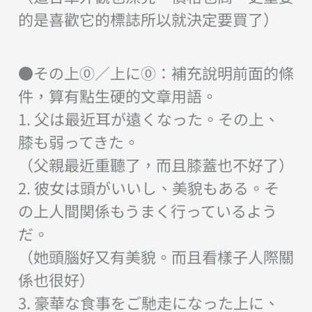
的是喜歡它的標誌所以就決定要買了）
●その上⓪／上に⓪：補充說明前面的條
件，算有點生硬的文章用語。
1. 父は最近耳が遠くなった。その上、
膝も弱ってきた。
（父親最近重聽了，而且膝蓋也不好了）
2. 彼女は頭がいいし、美貌もある。そ
の上人間関係もうまく行っているよう
だ。
（她頭腦好又有美貌。而且看樣子人際關
係也很好）
3. 豪華な食事をご馳走になった上に、