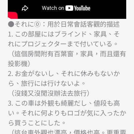
●それに⓪：用於日常會話客觀的描述
1. この部屋にはブラインド、家具、そ
れにプロジェクターまで付いている。
（這個房間附有百葉窗，家具，而且還有
投影機）
2. お金がないし、それに休みもないか
ら、旅行には行けないよ。
（沒錢又沒閒沒辦法去旅行）
3. この車は外観も綺麗だし、値段も高
い。それに何よりもロゴが気に入ったか
ら買うことにした。
（這台車外觀也漂亮，價格也高。更重要