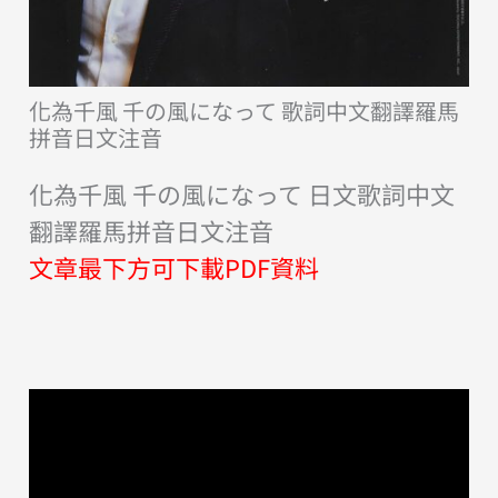
化為千風 千の風になって 歌詞中文翻譯羅馬
拼音日文注音
化為千風 千の風になって 日文歌詞中文
翻譯羅馬拼音日文注音
文章最下方可下載PDF資料