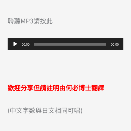
聆聽MP3請按此
音
00:00
00:00
訊
播
放
器
歡迎分享但請註明由何必博士翻譯
(中文字數與日文相同可唱)