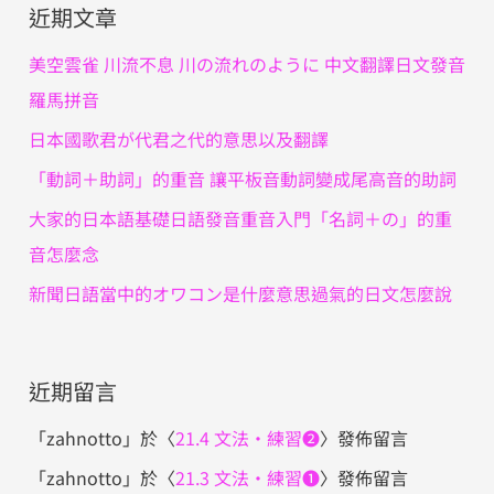
近期文章
鍵
字
美空雲雀 川流不息 川の流れのように 中文翻譯日文發音
:
羅馬拼音
日本國歌君が代君之代的意思以及翻譯
「動詞＋助詞」的重音 讓平板音動詞變成尾高音的助詞
大家的日本語基礎日語發音重音入門「名詞＋の」的重
音怎麼念
新聞日語當中的オワコン是什麼意思過氣的日文怎麼說
近期留言
「
zahnotto
」於〈
21.4 文法・練習❷
〉發佈留言
「
zahnotto
」於〈
21.3 文法・練習❶
〉發佈留言