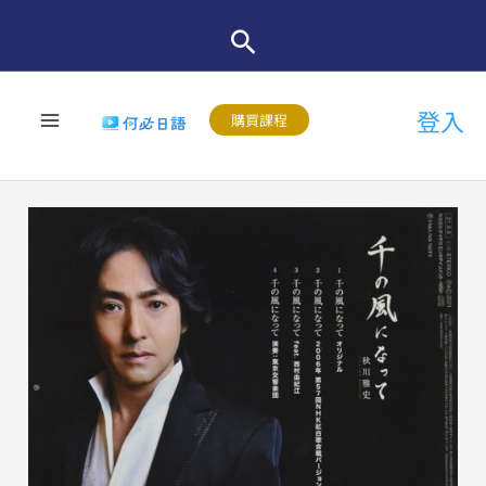
跳
至
主
登入
要
購買課程
內
容