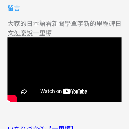
留言
大家的日本語看新聞學單字新的里程碑日
文怎麼說一里塚
いちりづか③【一里塚】