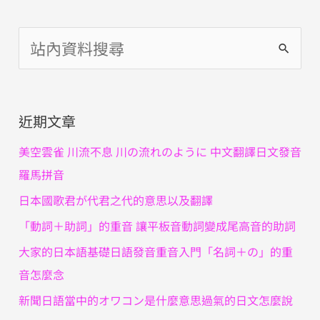
搜
尋
關
近期文章
鍵
字
美空雲雀 川流不息 川の流れのように 中文翻譯日文發音
:
羅馬拼音
日本國歌君が代君之代的意思以及翻譯
「動詞＋助詞」的重音 讓平板音動詞變成尾高音的助詞
大家的日本語基礎日語發音重音入門「名詞＋の」的重
音怎麼念
新聞日語當中的オワコン是什麼意思過氣的日文怎麼說