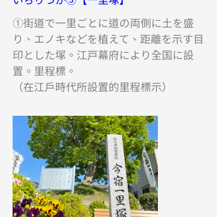
①街道で一里ごとに道の両側に土を盛
り、エノキなどを植えて、距離を示す目
印とした塚。江戸幕府により全国に設
置。里程標。
（在江戶時代所設置的里程標示）