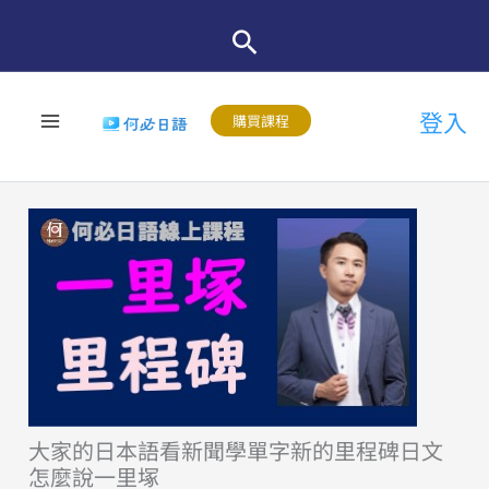
跳
至
主
登入
要
購買課程
內
容
大家的日本語看新聞學單字新的里程碑日文
怎麼說一里塚