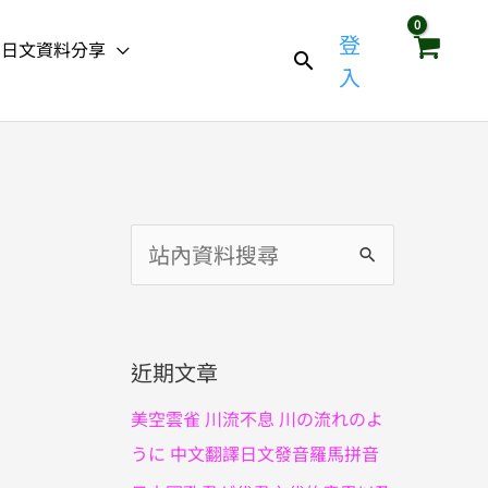
登
日文資料分享
入
搜
尋
關
鍵
近期文章
字
美空雲雀 川流不息 川の流れのよ
:
うに 中文翻譯日文發音羅馬拼音