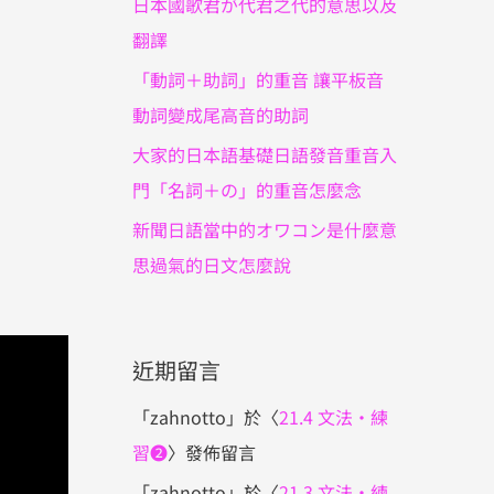
日本國歌君が代君之代的意思以及
翻譯
「動詞＋助詞」的重音 讓平板音
動詞變成尾高音的助詞
大家的日本語基礎日語發音重音入
門「名詞＋の」的重音怎麼念
新聞日語當中的オワコン是什麼意
思過氣的日文怎麼說
近期留言
「
zahnotto
」於〈
21.4 文法・練
習❷
〉發佈留言
「
zahnotto
」於〈
21.3 文法・練