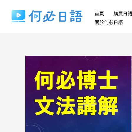
跳
至
首頁
購買日
主
關於何必日語
要
內
容