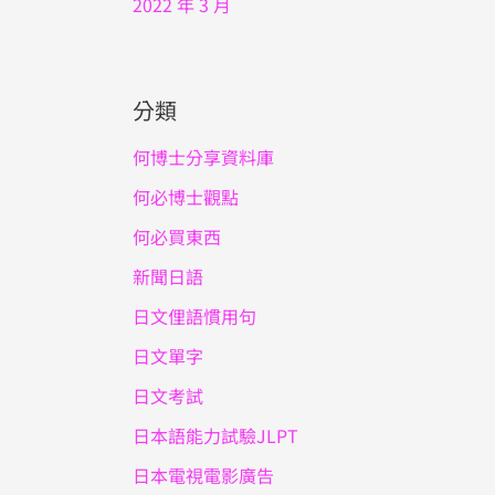
2022 年 3 月
分類
何博士分享資料庫
何必博士觀點
何必買東西
新聞日語
日文俚語慣用句
日文單字
日文考試
日本語能力試驗JLPT
日本電視電影廣告