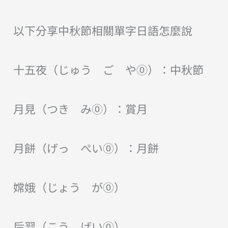
以下分享中秋節相關單字日語怎麼說
十五夜（じゅう ご や⓪）：中秋節
月見（つき み⓪）：賞月
月餅（げっ ぺい⓪）：月餅
嫦娥（じょう が⓪）
后羿（こう げい⓪）