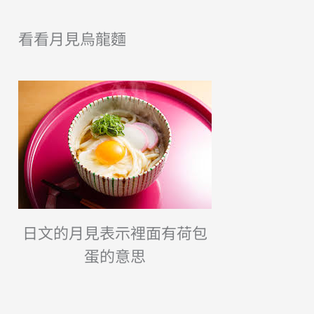
看看月見烏龍麵
日文的月見表示裡面有荷包
蛋的意思