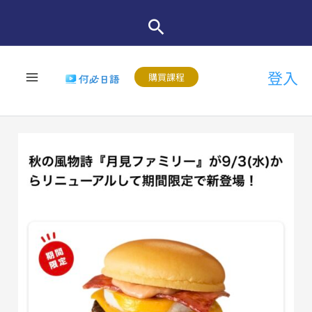
跳
至
主
登入
要
購買課程
內
容