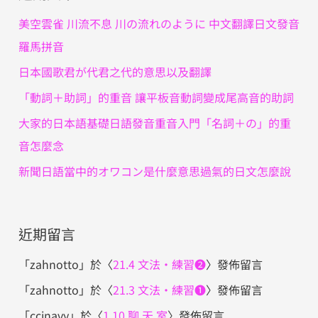
字
美空雲雀 川流不息 川の流れのように 中文翻譯日文發音
:
羅馬拼音
日本國歌君が代君之代的意思以及翻譯
「動詞＋助詞」的重音 讓平板音動詞變成尾高音的助詞
大家的日本語基礎日語發音重音入門「名詞＋の」的重
音怎麼念
新聞日語當中的オワコン是什麼意思過氣的日文怎麼說
近期留言
「
zahnotto
」於〈
21.4 文法・練習❷
〉發佈留言
「
zahnotto
」於〈
21.3 文法・練習❶
〉發佈留言
「
ccjnavy
」於〈
1.10 聊 天 室
〉發佈留言