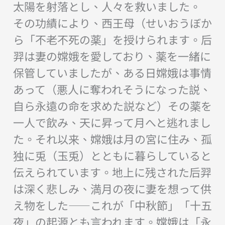
太陽を射落とし、人々を救いました。
その功績により、西王母（せいおうぼか
ら「不老不死の薬」を授けられます。后
羿は妻の嫦娥を愛しており、薬を一緒に
保管していましたが、ある日嫦娥は事情
あって（悪人に奪われそうになった説、
自ら永遠の命を求めた説など）その薬を
一人で飲み、天に昇って月へと逃れまし
た。それ以来、嫦娥は月の宮に住み、孤
独に兎（玉兎）とともに暮らしていると
伝えられています。地上に残された后羿
は深く悲しみ、満月の夜に妻を想って供
え物をした――これが「中秋節」「十五
夜」の起源とも言われます。嫦娥は「永