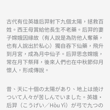
古代有位英雄后羿射下九個太陽，拯救百
姓。西王母賞給他長生不老藥。后羿的妻
子嫦娥因緣故（有人說是為防他人奪藥，
也有人說出於私心）獨自吞下仙藥，飛升
到月宮，成為月中仙子。后羿思念嫦娥，
常在月下祭拜，後來人們也在中秋節仰月
懷人，形成傳說。
昔、天に十個の太陽があり、地上は焼け
ついて人々が苦しんでいました。英雄・
后羿（こうげい／Hòu Yì）が弓で九つの