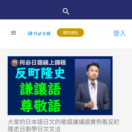
跳
至
主
登入
要
購買課程
內
容
大家的日本語日文的敬語謙讓語實例看反町
隆史日劇學日文文法