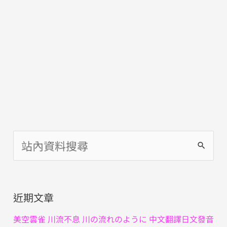
搜
尋
關
近期文章
鍵
字
美空雲雀 川流不息 川の流れのように 中文翻譯日文發音