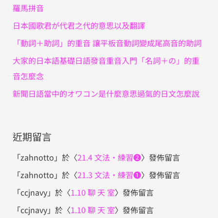
:
羅馬拼音
日本國歌君が代君之代的意思以及翻譯
「動詞＋助詞」的重音 讓平板音動詞變成尾高音的助詞
大家的日本語基礎日語發音重音入門「名詞＋の」的重
音怎麼念
新聞日語當中的オワコン是什麼意思過氣的日文怎麼說
近期留言
「
zahnotto
」於〈
21.4 文法・練習❷
〉發佈留言
「
zahnotto
」於〈
21.3 文法・練習❶
〉發佈留言
「
ccjnavy
」於〈
1.10 聊 天 室
〉發佈留言
「
ccjnavy
」於〈
1.10 聊 天 室
〉發佈留言