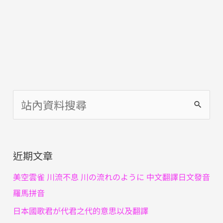
搜
尋
關
近期文章
鍵
字
美空雲雀 川流不息 川の流れのように 中文翻譯日文發音
:
羅馬拼音
日本國歌君が代君之代的意思以及翻譯