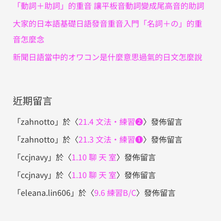
「動詞＋助詞」的重音 讓平板音動詞變成尾高音的助詞
大家的日本語基礎日語發音重音入門「名詞＋の」的重
音怎麼念
新聞日語當中的オワコン是什麼意思過氣的日文怎麼說
近期留言
「
zahnotto
」於〈
21.4 文法・練習❷
〉發佈留言
「
zahnotto
」於〈
21.3 文法・練習❶
〉發佈留言
「
ccjnavy
」於〈
1.10 聊 天 室
〉發佈留言
「
ccjnavy
」於〈
1.10 聊 天 室
〉發佈留言
「
eleana.lin606
」於〈
9.6 練習B/C
〉發佈留言