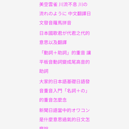
美空雲雀 川流不息 川の
流れのように 中文翻譯日
文發音羅馬拼音
日本國歌君が代君之代的
意思以及翻譯
「動詞＋助詞」的重音 讓
平板音動詞變成尾高音的
助詞
大家的日本語基礎日語發
音重音入門「名詞＋の」
的重音怎麼念
新聞日語當中的オワコン
是什麼意思過氣的日文怎
麼說