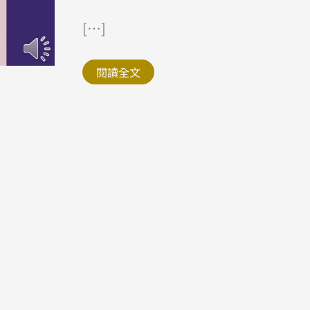
日
文
[…]
檢
定
米
希
亞
閱讀全文
愛
的
模
樣
愛
的
形
狀
「ア
イ
ノ
カ
タ
チ」
中
文
翻
譯
講
解
日