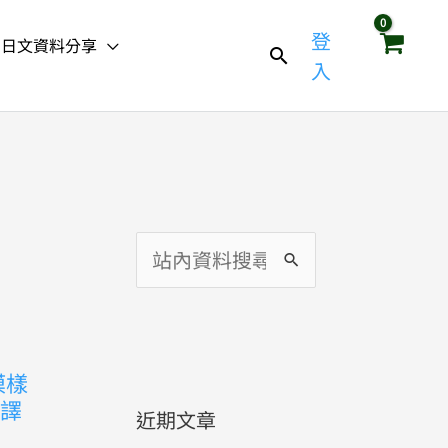
登
日文資料分享
入
搜
尋
關
鍵
模樣
字
翻譯
近期文章
: