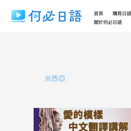
跳
至
首頁
購買日
主
關於何必日語
要
內
容
米西亞