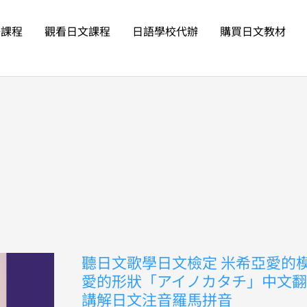
語課程
觀看日文課程
日語學校代辦
購買日文教材
聽
聽日文歌學日文檢定 米希亞愛的
日
愛的形狀「アイノカタチ」中文
文
歌
講解日文注音羅馬拼音
學