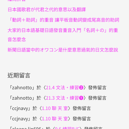
日本國歌君が代君之代的意思以及翻譯
「動詞＋助詞」的重音 讓平板音動詞變成尾高音的助詞
大家的日本語基礎日語發音重音入門「名詞＋の」的重
音怎麼念
新聞日語當中的オワコン是什麼意思過氣的日文怎麼說
近期留言
「
zahnotto
」於〈
21.4 文法・練習❷
〉發佈留言
「
zahnotto
」於〈
21.3 文法・練習❶
〉發佈留言
「
ccjnavy
」於〈
1.10 聊 天 室
〉發佈留言
「
ccjnavy
」於〈
1.10 聊 天 室
〉發佈留言
「
eleana.lin606
」於〈
9.6 練習B/C
〉發佈留言