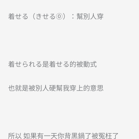
着せる（きせる⓪）：幫別人穿
着せられる是着せる的被動式
也就是被別人硬幫我穿上的意思
所以 如果有一天你背黑鍋了被冤枉了