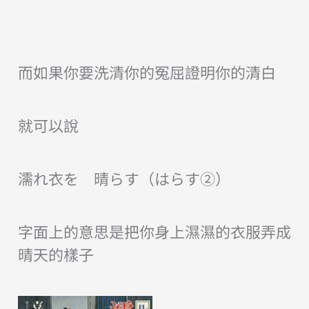
而如果你要洗清你的冤屈證明你的清白
就可以說
濡れ衣を 晴らす（はらす②）
字面上的意思是把你身上濕濕的衣服弄成
晴天的樣子