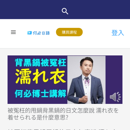
跳
至
主
登入
要
購買課程
內
容
被冤枉的甩鍋背黑鍋的日文怎麼說 濡れ衣を
着せられる是什麼意思?