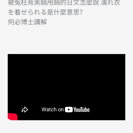
被冤枉背黑鍋甩鍋的日文怎麼說 濡れ衣
を着せられる是什麼意思?
何必博士講解