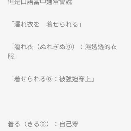
但是口語當中通常會說
「濡れ衣を 着せられる」
「濡れ衣（ぬれぎぬ⓪）：濕透透的衣
服」
「着せられる⓪：被強迫穿上」
着る（きる⓪）：自己穿