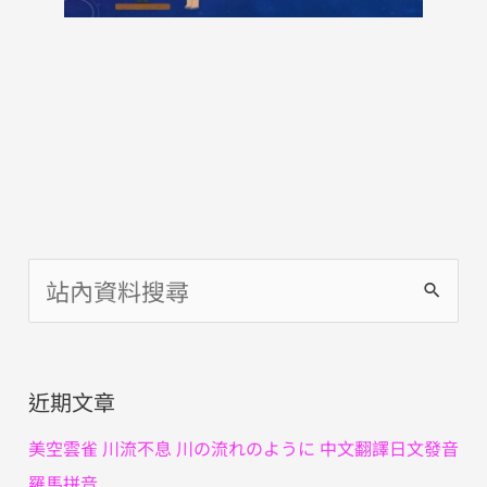
搜
尋
關
近期文章
鍵
字
美空雲雀 川流不息 川の流れのように 中文翻譯日文發音
:
羅馬拼音