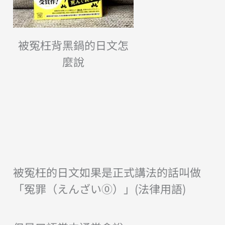
被冤枉背黑鍋的日文怎
麼說
被冤枉的日文如果是正式講法的話叫做
「冤罪（えんざい⓪）」(法律用語)