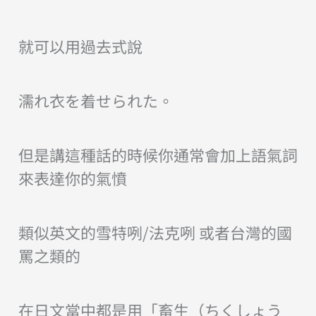
就可以用過去式說
濡れ衣を着せられた。
但是講這種話的時候你通常會加上語氣詞
來表達你的氣憤
類似英文的雪特咧/法克咧 或者台灣的國
罵之類的
在日文當中都是用「畜生（ちくしょう