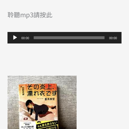
聆聽mp3請按此
音
00:00
00:00
訊
播
放
器