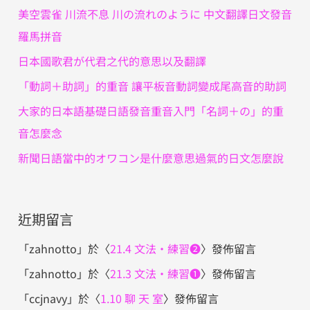
字
美空雲雀 川流不息 川の流れのように 中文翻譯日文發音
:
羅馬拼音
日本國歌君が代君之代的意思以及翻譯
「動詞＋助詞」的重音 讓平板音動詞變成尾高音的助詞
大家的日本語基礎日語發音重音入門「名詞＋の」的重
音怎麼念
新聞日語當中的オワコン是什麼意思過氣的日文怎麼說
近期留言
「
zahnotto
」於〈
21.4 文法・練習❷
〉發佈留言
「
zahnotto
」於〈
21.3 文法・練習❶
〉發佈留言
「
ccjnavy
」於〈
1.10 聊 天 室
〉發佈留言