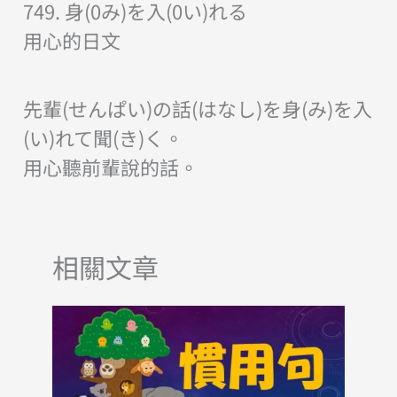
749. 身(0み)を入(0い)れる
用心的日文
先輩(せんぱい)の話(はなし)を身(み)を入
(い)れて聞(き)く。
用心聽前輩說的話。
相關文章