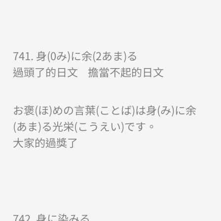
741. 身(0み)に余(2あま)る
過頭了的日文 擔當不起的日文
お褒(ほ)めの言葉(ことば)は身(み)に余
(あま)る光栄(こうえい)です。
大家的過獎了
742. 身に染みる