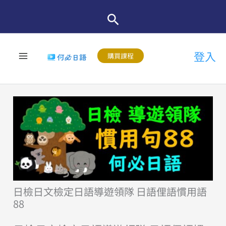
跳
至
主
登入
要
購買課程
內
容
日檢日文檢定日語導遊領隊 日語俚語慣用語
88