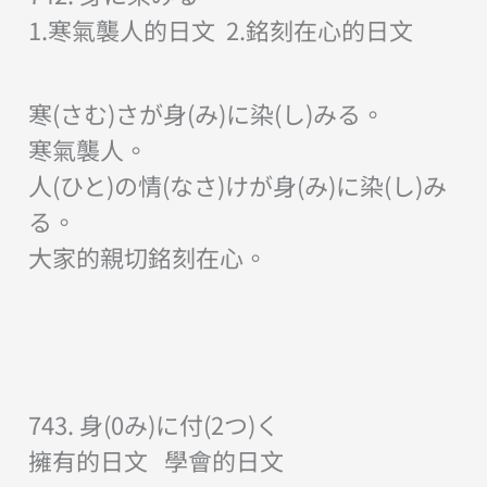
1.寒氣襲人的日文 2.銘刻在心的日文
寒(さむ)さが身(み)に染(し)みる。
寒氣襲人。
人(ひと)の情(なさ)けが身(み)に染(し)み
る。
大家的親切銘刻在心。
743. 身(0み)に付(2つ)く
擁有的日文 學會的日文