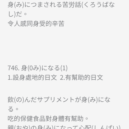
身(み)につまされる苦労話(くろうばな
し)だ。
令人感同身受的辛苦
746. 身(0み)になる(1)
1.設身處地的日文 2.有幫助的日文
飲(の)んだサプリメントが身(み)にな
る。
吃的保健食品對身體有幫助。
親(おや)の身(み)になって心配(しんぱい)