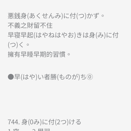
悪銭身(あくせんみ)に付(つ)かず。
不義之財留不住
早寝早起(はやねはやお)きは身(み)に付
(つ)く。
擁有早睡早期的習慣。
●早(はや)い者勝(ものが)ち⓪
744. 身(0み)に付(2つ)ける