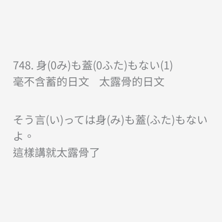
748. 身(0み)も蓋(0ふた)もない(1)
毫不含蓄的日文 太露骨的日文
そう言(い)っては身(み)も蓋(ふた)もない
よ。
這樣講就太露骨了