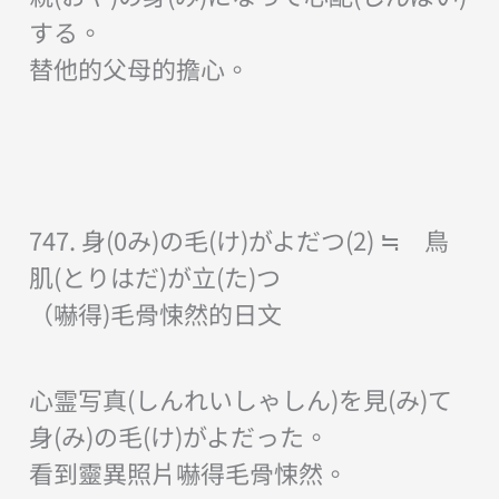
する。
替他的父母的擔心。
747. 身(0み)の毛(け)がよだつ(2) ≒ 鳥
肌(とりはだ)が立(た)つ
（嚇得)毛骨悚然的日文
心霊写真(しんれいしゃしん)を見(み)て
身(み)の毛(け)がよだった。
看到靈異照片嚇得毛骨悚然。