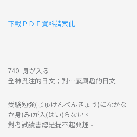
放
器
下載ＰＤＦ資料請案此
740. 身が入る
全神貫注的日文；對…感興趣的日文
受験勉強(じゅけんべんきょう)になかな
か身(み)が入(はい)らない。
對考試讀書總是提不起興趣。