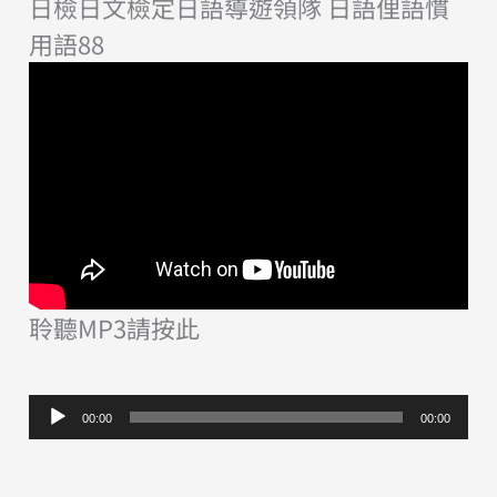
日檢日文檢定日語導遊領隊 日語俚語慣
用語88
聆聽MP3請按此
音
00:00
00:00
訊
播