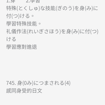
1.穿 2.學習
特殊(とくしゅ)な技能(ぎのう)を身(み)に
付(つ)ける。
學習特殊技能。
礼儀作法(れいぎさほう)を身(み)に付(つ)
ける
學習應對進退
745. 身(0み)につまされる(4)
感同身受的日文