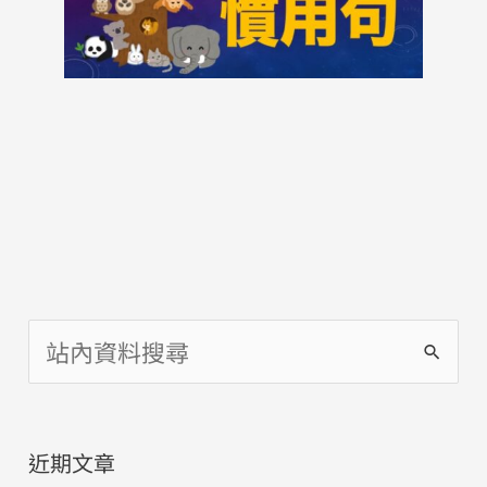
搜
尋
關
近期文章
鍵