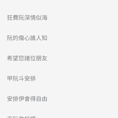
狂費阮深情似海
阮的傷心誰人知
希望您諸位朋友
甲阮斗安排
安排伊會得自由