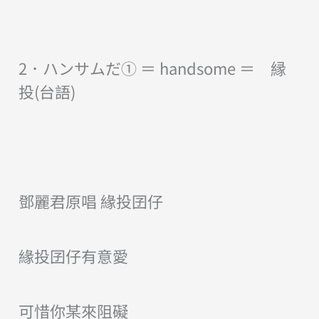
2．ハンサムだ① ＝ handsome ＝ 縁
投(台語)
鄧麗君原唱 緣投囝仔
緣投囝仔有意愛
可惜你某來阻礙