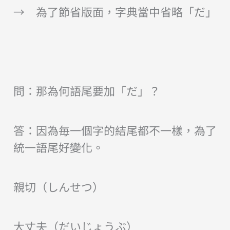
→ 為了節省版面，字典當中省略「だ」
問：那為何語尾要加「だ」？
答：因為毎一個字的結尾都不一樣，為了
統一語尾好變化。
親切（しんせつ）
大丈夫（だいじょうぶ）