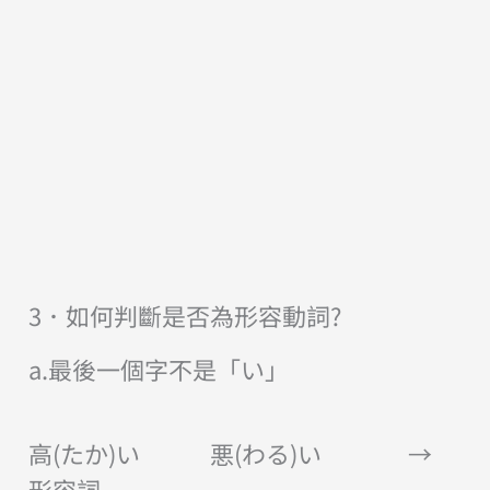
3．如何判斷是否為形容動詞?
a.最後一個字不是「い」
高(たか)い 悪(わる)い →
形容詞