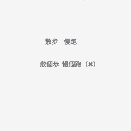
散步 慢跑
散個歩 慢個
跑（
✖
）