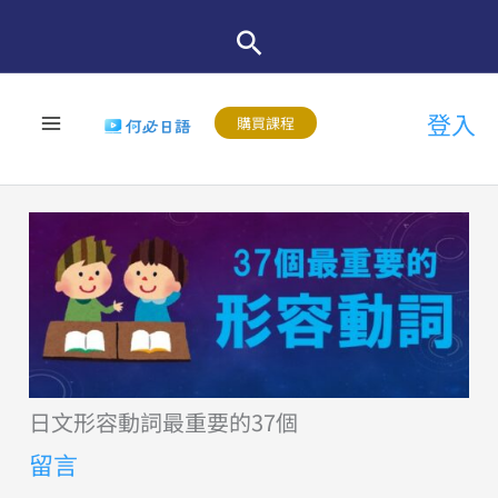
跳
至
主
登入
要
購買課程
內
容
日文形容動詞最重要的37個
留言