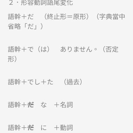
２．形容動詞語尾変化
語幹＋だ （終止形＝原形）（字典當中
省略「だ」）
語幹＋で（は） ありません。（否定
形）
語幹＋でし＋た （過去）
語幹＋
だ
な ＋名詞
語幹＋
だ
に ＋動詞