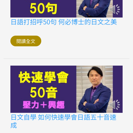
日
文
之
美
日
日語打招呼50句 何必博士的日文之美
語
打
招
呼
閱讀全文
50
句
何
必
博
士
的
日
文
之
美
日
日文自學 如何快速學會日語五十音速
文
成
自
學