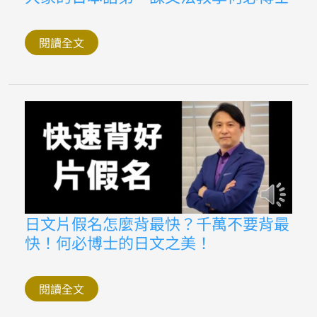
家
的
日
本
閱讀全文
語
第
一
課
文
法
教
學
何
必
博
士
日
日文片假名怎麼背最快？千萬不要背最
文
快！何必博士的日文之美！
片
假
名
怎
麼
閱讀全文
背
最