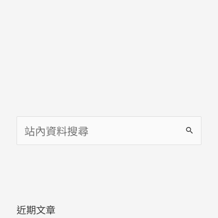
快？
千
萬
不
要
背
最
快！
何
必
博
士
的
日
文
之
美！
搜
尋
關
鍵
字
近期文章
: