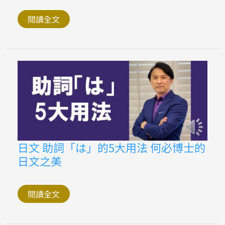
如
何
快
閱讀全文
速
學
會
日
語
五
十
音
速
成
日
日文 助詞「は」的5大用法 何必博士的
文
日文之美
助
詞
「は」
的
5
閱讀全文
大
用
法
何