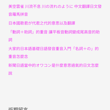
美空雲雀 川流不息 川の流れのように 中文翻譯日文發
音羅馬拼音
日本國歌君が代君之代的意思以及翻譯
「動詞＋助詞」的重音 讓平板音動詞變成尾高音的助
詞
大家的日本語基礎日語發音重音入門「名詞＋の」的
重音怎麼念
新聞日語當中的オワコン是什麼意思過氣的日文怎麼
說
近期留言