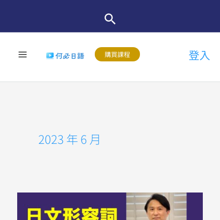
跳
至
主
登入
要
購買課程
內
容
2023 年 6 月