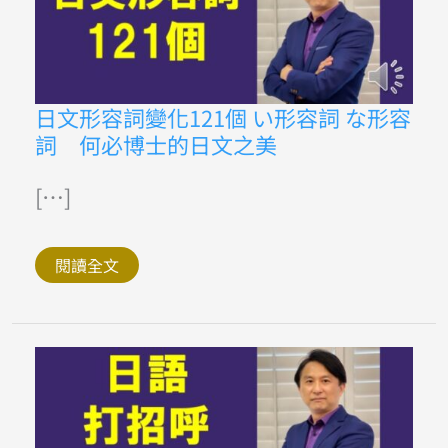
日
日文形容詞變化121個 い形容詞 な形容
文
詞 何必博士的日文之美
形
容
詞
變
[…]
化
121
個
い
閱讀全文
形
容
詞
な
形
容
詞
何
必
博
士
的