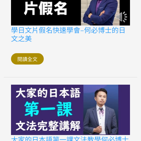
必
博
士
的
日
學
學日文片假名快速學會–何必博士的日
文
日
之
文之美
文
美
片
假
名
快
閱讀全文
速
學
會
–
何
必
博
士
的
日
文
之
美
大
大家的日本語第一課文法教學何必博士