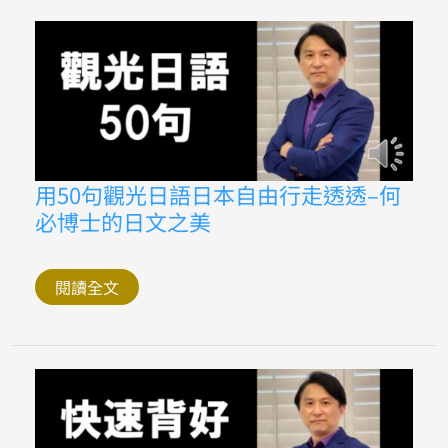
必
博
士
的
日
文
之
美
用
用50句觀光日語日本自由行走透透–何
50
必博士的日文之美
句
觀
光
日
語
閱讀全文
日
本
自
由
行
走
透
透
–
何