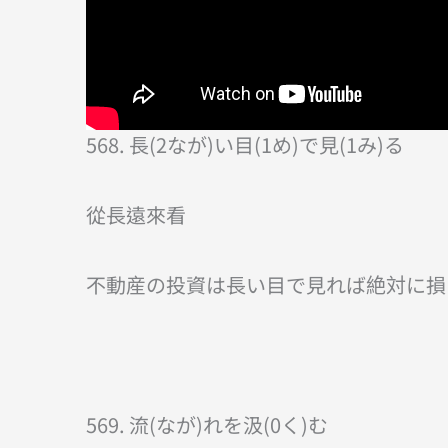
568. 長(2なが)い目(1め)で見(1み)る
從長遠來看
不動産の投資は長い目で見れば絶対に損
569. 流(なが)れを汲(0く)む