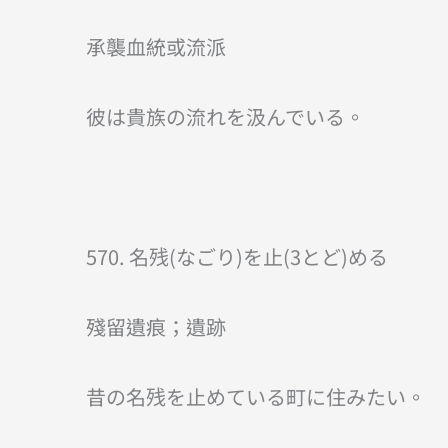
承襲血統或流派
彼は貴族の流れを汲んでいる。
570. 名残(なごり)を止(3とど)める
殘留遺痕；遺跡
昔の名残を止めている町に住みたい。