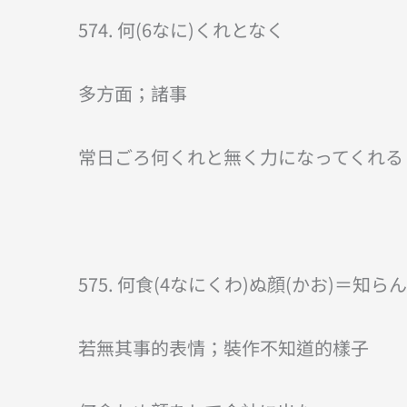
574. 何(6なに)くれとなく
多方面；諸事
常日ごろ何くれと無く力になってくれる
575. 何食(4なにくわ)ぬ顔(かお)＝知ら
若無其事的表情；裝作不知道的樣子