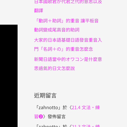
日本國歌君が代君之代的意思以及
翻譯
「動詞＋助詞」的重音 讓平板音
動詞變成尾高音的助詞
大家的日本語基礎日語發音重音入
門「名詞＋の」的重音怎麼念
新聞日語當中的オワコン是什麼意
思過氣的日文怎麼說
近期留言
「
zahnotto
」於〈
21.4 文法・練
習❷
〉發佈留言
「
zahnotto
」於〈
21.3 文法・練