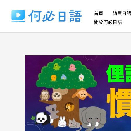
跳
至
首頁
購買日
主
關於何必日語
要
內
容