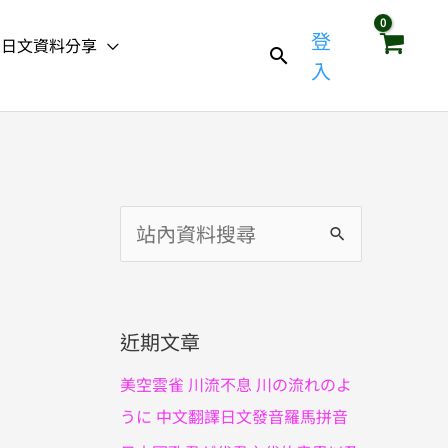
登
日文資料分享
入
搜
尋
關
鍵
近期文章
字
美空雲雀 川流不息 川の流れのよ
:
うに 中文翻譯日文發音羅馬拼音