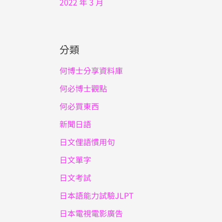
2022 年 3 月
分類
何博士分享資料庫
何必博士觀點
何必買東西
新聞日語
日文俚語慣用句
日文單字
日文考試
日本語能力試驗JLPT
日本電視電影廣告