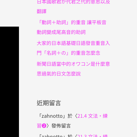
日本國歌君が代君之代的意思以及
翻譯
「動詞＋助詞」的重音 讓平板音
動詞變成尾高音的助詞
大家的日本語基礎日語發音重音入
門「名詞＋の」的重音怎麼念
新聞日語當中的オワコン是什麼意
思過氣的日文怎麼說
近期留言
「
zahnotto
」於〈
21.4 文法・練
習❷
〉發佈留言
「
zahnotto
」於〈
21.3 文法・練