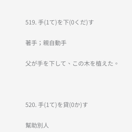
519. 手(1て)を下(0くだ)す
著手；親自動手
父が手を下して、この木を植えた。
520. 手(1て)を貸(0か)す
幫助別人