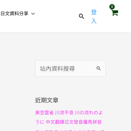
登
日文資料分享
入
搜
尋
關
鍵
近期文章
字
美空雲雀 川流不息 川の流れのよ
:
うに 中文翻譯日文發音羅馬拼音