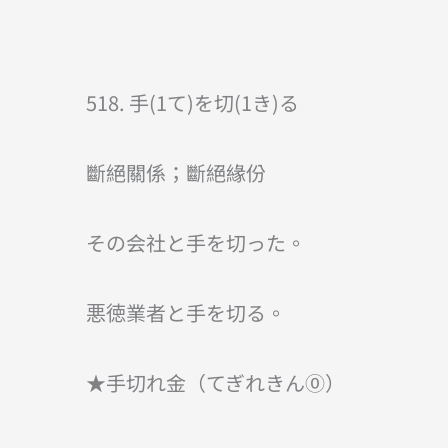
518. 手(1て)を切(1き)る
斷絕關係；斷絕緣份
その会社と手を切った。
悪徳業者と手を切る。
★手切れ金（てぎれきん⓪）