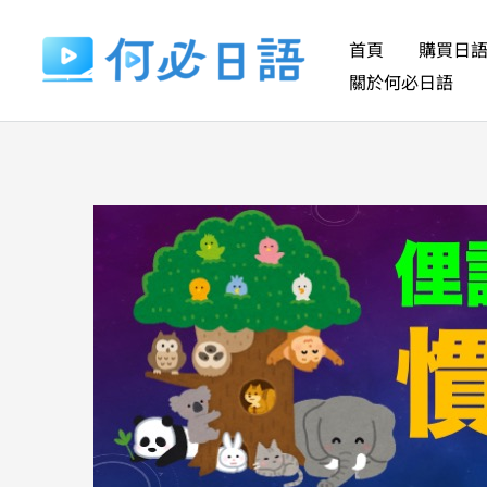
跳
至
首頁
購買日
主
關於何必日語
要
內
容