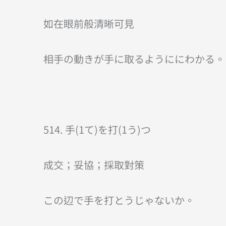
如在眼前般清晰可見
相手の動きが手に取るようににわかる。
514. 手(1て)を打(1う)つ
成交；妥協；採取對策
この辺で手を打とうじゃないか。