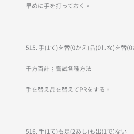
早めに手を打っておく。
515. 手(1て)を替(0かえ)品(0しな)を替(
千方百計；嘗試各種方法
手を替え品を替えてPRをする。
516. 手(1て)も足(2あし)も出(1で)ない