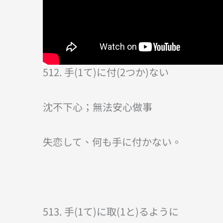
512. 手(1て)に付(2つか)ない
沈不下心；無法安心做事
失恋して、何も手に付かない。
513. 手(1て)に取(1と)るように