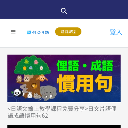
跳
至
主
登入
要
購買課程
內
容
<日語文線上教學課程免費分享>日文片語俚
語成語慣用句62