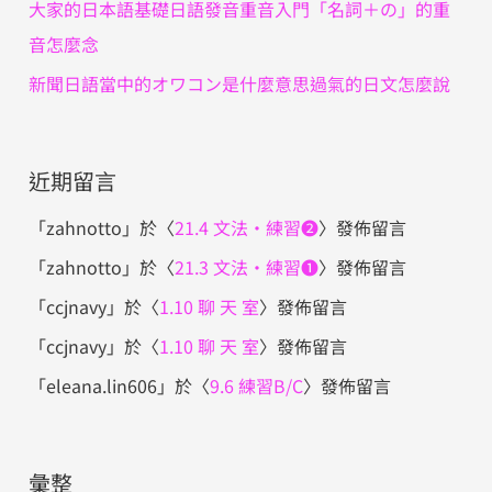
大家的日本語基礎日語發音重音入門「名詞＋の」的重
音怎麼念
新聞日語當中的オワコン是什麼意思過氣的日文怎麼說
近期留言
「
zahnotto
」於〈
21.4 文法・練習❷
〉發佈留言
「
zahnotto
」於〈
21.3 文法・練習❶
〉發佈留言
「
ccjnavy
」於〈
1.10 聊 天 室
〉發佈留言
「
ccjnavy
」於〈
1.10 聊 天 室
〉發佈留言
「
eleana.lin606
」於〈
9.6 練習B/C
〉發佈留言
彙整