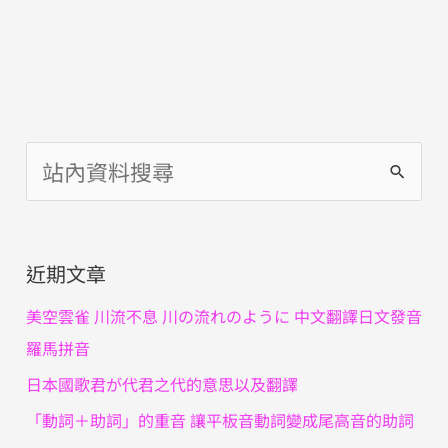
搜
尋
關
近期文章
鍵
字
美空雲雀 川流不息 川の流れのように 中文翻譯日文發音
:
羅馬拼音
日本國歌君が代君之代的意思以及翻譯
「動詞＋助詞」的重音 讓平板音動詞變成尾高音的助詞