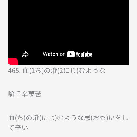
465. 血(1ち)の滲(2にじ)むような
喻千辛萬苦
血(ち)の滲(にじ)むような思(おも)いをし
て辛い