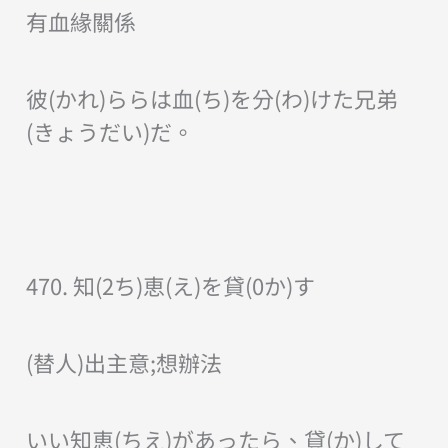
有血緣關係
彼(かれ)ららは血(ち)を分(わ)けた兄弟
(きょうだい)だ。
470. 知(2ち)恵(え)を貸(0か)す
(替人)出主意;想辦法
いい知恵(ちえ)があったら、貸(か)して