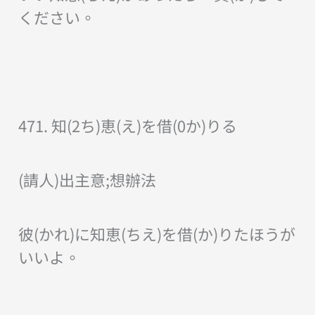
ください。
471. 知(2ち)恵(え)を借(0か)りる
(請人)出主意;想辦法
彼(かれ)に知恵(ちえ)を借(か)りたほうが
いいよ。